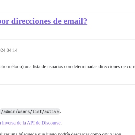
por direcciones de email?
024 04:14
tro método) una lista de usuarios con determinadas direcciones de cor
/admin/users/list/active
.
ía inversa de la API de Discourse
.
alizar una búsqueda que luego podría descargar como csv o json.