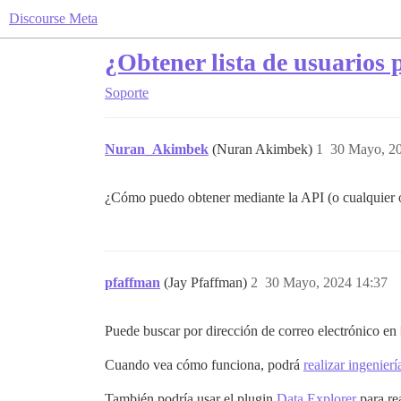
Discourse Meta
¿Obtener lista de usuarios 
Soporte
Nuran_Akimbek
(Nuran Akimbek)
1
30 Mayo, 2
¿Cómo puedo obtener mediante la API (o cualquier o
pfaffman
(Jay Pfaffman)
2
30 Mayo, 2024 14:37
Puede buscar por dirección de correo electrónico en
Cuando vea cómo funciona, podrá
realizar ingenier
También podría usar el plugin
Data Explorer
para re