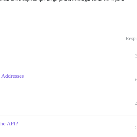
Respu
 Addresses
 the API?