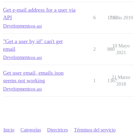
Get e-mail address for a user via
API
6
1787
3 Julio 2019
Development
rest-api
"Get a user by id" can't get
10 Mayo
email
2
880
2021
Development
rest-api
Get user email, emails.json
21 Marzo
seems not working
1
1367
2018
Development
rest-api
Inicio
Categorías
Directrices
Términos del servicio