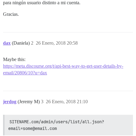
para ningún usuario distinto a mi cuenta.
Gracias.
dax
(Daniela)
2
26 Enero, 2018 20:58
Maybe this:
https://meta.discourse.org/t/api-best-way-to-get-user-details-by-
email/20806/10?u=dax
jerdog
(Jeremy M)
3
26 Enero, 2018 21:10
SITENAME.com/admin/users/list/all.json?
email=some@email.com