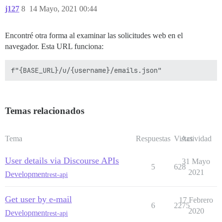
j127
8
14 Mayo, 2021 00:44
Encontré otra forma al examinar las solicitudes web en el
navegador. Esta URL funciona:
Temas relacionados
Tema
Respuestas
Vistas
Actividad
User details via Discourse APIs
31 Mayo
5
628
2021
Development
rest-api
Get user by e-mail
17 Febrero
6
2275
2020
Development
rest-api