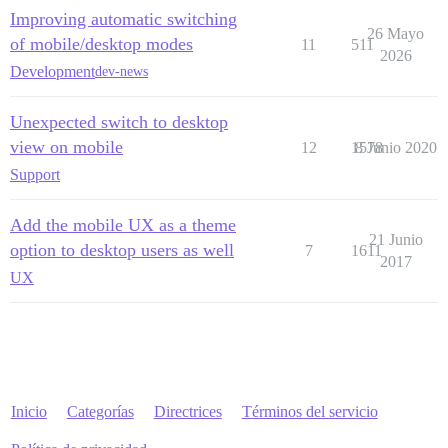
Improving automatic switching
26 Mayo
of mobile/desktop modes
11
511
2026
Development
dev-news
Unexpected switch to desktop
view on mobile
12
1578
8 Junio 2020
Support
Add the mobile UX as a theme
21 Junio
option to desktop users as well
7
1611
2017
UX
Inicio
Categorías
Directrices
Términos del servicio