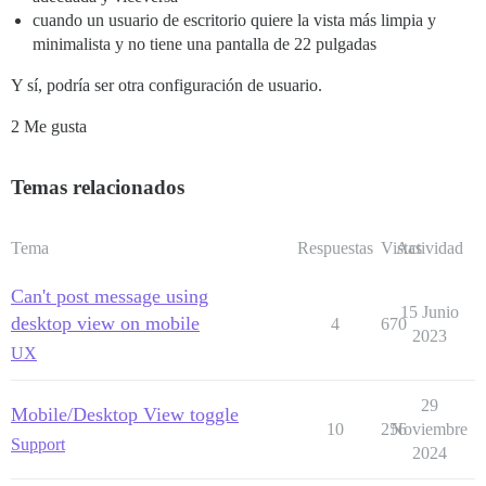
cuando un usuario de escritorio quiere la vista más limpia y
minimalista y no tiene una pantalla de 22 pulgadas
Y sí, podría ser otra configuración de usuario.
2 Me gusta
Temas relacionados
Tema
Respuestas
Vistas
Actividad
Can't post message using
15 Junio
desktop view on mobile
4
670
2023
UX
29
Mobile/Desktop View toggle
10
256
Noviembre
Support
2024