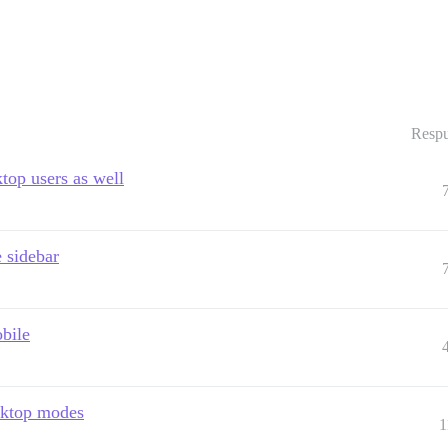
Respu
top users as well
 sidebar
bile
sktop modes
1