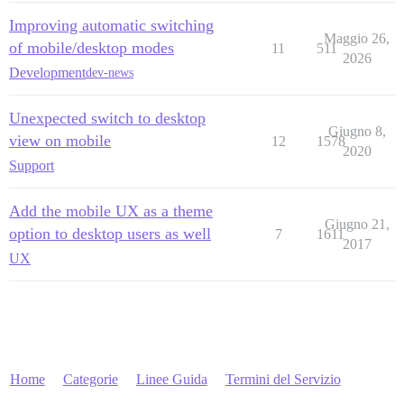
Improving automatic switching
Maggio 26,
of mobile/desktop modes
11
511
2026
Development
dev-news
Unexpected switch to desktop
Giugno 8,
view on mobile
12
1578
2020
Support
Add the mobile UX as a theme
Giugno 21,
option to desktop users as well
7
1611
2017
UX
Home
Categorie
Linee Guida
Termini del Servizio