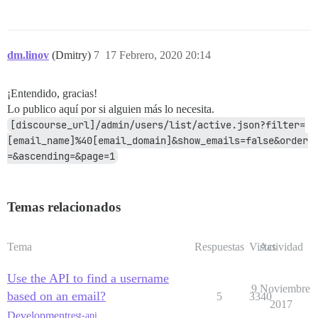
dm.linov
(Dmitry)
7
17 Febrero, 2020 20:14
¡Entendido, gracias!
Lo publico aquí por si alguien más lo necesita.
[discourse_url]/admin/users/list/active.json?filter=
[email_name]%40[email_domain]&show_emails=false&order
=&ascending=&page=1
Temas relacionados
Tema
Respuestas
Vistas
Actividad
Use the API to find a username
9 Noviembre
based on an email?
5
3340
2017
Development
rest-api