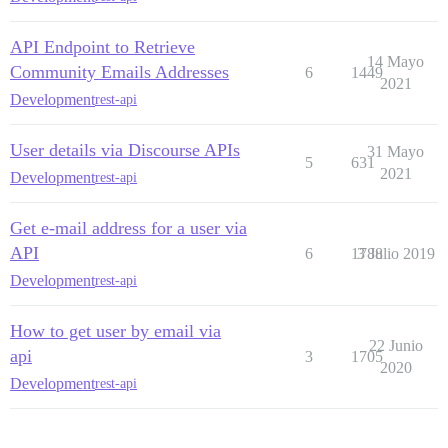
API Endpoint to Retrieve
14 Mayo
Community Emails Addresses
6
1449
2021
Development
rest-api
User details via Discourse APIs
31 Mayo
5
631
2021
Development
rest-api
Get e-mail address for a user via
API
6
1788
3 Julio 2019
Development
rest-api
How to get user by email via
22 Junio
api
3
1705
2020
Development
rest-api