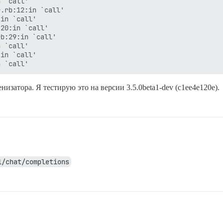
 `call'

.rb:12:in `call'

in `call'

20:in `call'

b:29:in `call'

 `call'

in `call'

изатора. Я тестирую это на версии 3.5.0beta1-dev (c1ee4e120e).
1/chat/completions