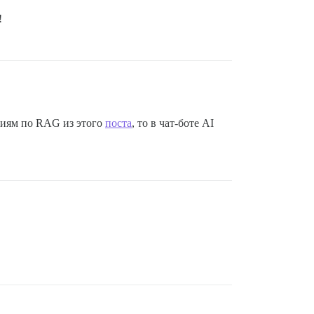
!
кциям по RAG из этого
поста
, то в чат-боте AI