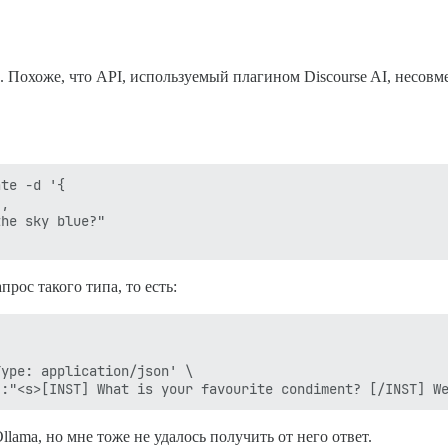
a. Похоже, что API, используемый плагином Discourse AI, несовм
te -d '{

,

he sky blue?"

прос такого типа, то есть:
ype: application/json' \

lama, но мне тоже не удалось получить от него ответ.