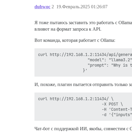
dubwoc
2
19.Февраль.2025 01:26:07
Я тоже пытаюсь заставить это работать с Ollam
влияют на формат запроса к API.
Вот команда, которая работает с Ollama:
curl http://192.168.1.2:11434/api/genera
                     "model": "llama3.2"
                     "prompt": "Why is t
И, похоже, плагин пытается отправить только за
curl http://192.168.1.2:11434/ \

                           -X POST \

                           -H 'Content-T
Чат-бот с поддержкой ИИ, якобы, совместим с Ol