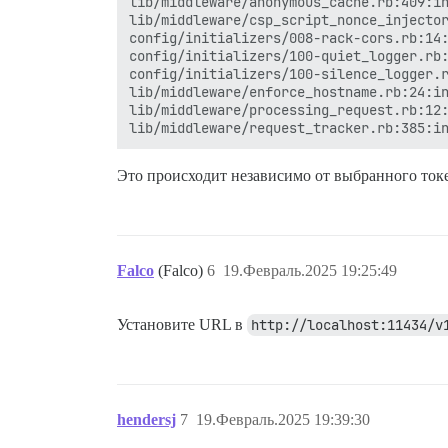
lib/middleware/anonymous_cache.rb:409:in
lib/middleware/csp_script_nonce_injector
config/initializers/008-rack-cors.rb:14:
config/initializers/100-quiet_logger.rb:
config/initializers/100-silence_logger.r
lib/middleware/enforce_hostname.rb:24:in
lib/middleware/processing_request.rb:12:
Это происходит независимо от выбранного токен
Falco
(Falco)
6
19.Февраль.2025 19:25:49
Установите URL в
http://localhost:11434/v
hendersj
7
19.Февраль.2025 19:39:30