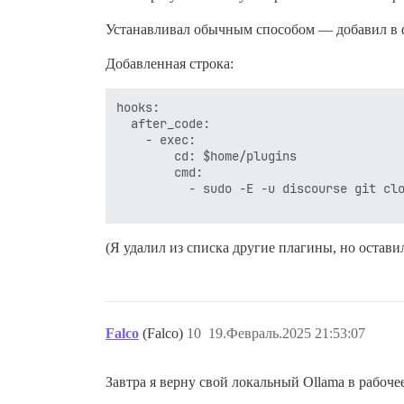
Устанавливал обычным способом — добавил в
Добавленная строка:
hooks:

  after_code:

    - exec:

        cd: $home/plugins

        cmd:

          - sudo -E -u discourse git clo
(Я удалил из списка другие плагины, но остав
Falco
(Falco)
10
19.Февраль.2025 21:53:07
Завтра я верну свой локальный Ollama в рабочее