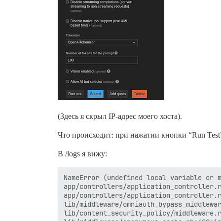
(Здесь я скрыл IP-адрес моего хоста).
Что происходит: при нажатии кнопки “Run Test” 
В /logs я вижу:
NameError (undefined local variable or m
app/controllers/application_controller.r
app/controllers/application_controller.r
lib/middleware/omniauth_bypass_middlewar
lib/content_security_policy/middleware.r