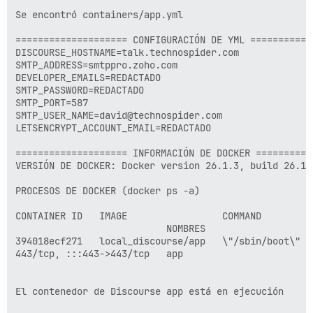
Se encontró containers/app.yml

==================== CONFIGURACIÓN DE YML ============
DISCOURSE_HOSTNAME=talk.technospider.com

SMTP_ADDRESS=smtppro.zoho.com

DEVELOPER_EMAILS=REDACTADO 

SMTP_PASSWORD=REDACTADO 

SMTP_PORT=587

SMTP_USER_NAME=david@technospider.com

LETSENCRYPT_ACCOUNT_EMAIL=REDACTADO 

==================== INFORMACIÓN DE DOCKER ===========
VERSIÓN DE DOCKER: Docker version 26.1.3, build 26.1.3
PROCESOS DE DOCKER (docker ps -a)

CONTAINER ID   IMAGE                 COMMAND        C
                           NOMBRES

394018ecf271   local_discourse/app   \"/sbin/boot\"  
443/tcp, :::443->443/tcp   app

El contenedor de Discourse app está en ejecución
