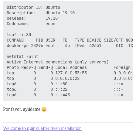
Distributor ID: Ubuntu

Description:    Ubuntu 19.10

Release:        19.10

Codename:       eoan

lsof -i:80

COMMAND     PID USER   FD   TYPE DEVICE SIZE/OFF NODE 
docker-pr 23296 root    4u  IPv6  62651      0t0  TCP 
netstat -plnt

Active Internet connections (only servers)

Proto Recv-Q Send-Q Local Address           Foreign A
tcp        0      0 127.0.0.53:53           0.0.0.0:*
tcp        0      0 0.0.0.0:22              0.0.0.0:*
tcp6       0      0 :::80                   :::*     
tcp6       0      0 :::22                   :::*     
Por favor, ayúdame
Welcome to nginx! after fresh installation