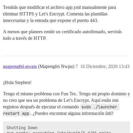
Tendrás que modificar el archivo app.yml manualmente para
eliminar HTTPS y Let’s Encrypt. Comenta las plantillas
innecesarias y la entrada que expone el puerto 443.
A menos que planees emitir un certificado autofirmado, servirás
todo a través de HTTP.
mapengfei-nwpu
(Mapengfei Nwpu)
7
16 Diciembre, 2020 13:43
¡Hola Stephen!
Tengo el mismo problema con Fun Tec. Tengo mi propio dominio y
no creo que sea un problema de Let’s Encrypt. Aquí están mis
registros después de ejecutar el comando
sudo ./launcher 
restart app
. ¿Puedes encontrar alguna información útil?
Shutting Down

run-parts: executing /etc/runit/3.d/01-nginx
