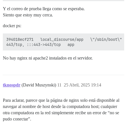
==================== PLUGINS ===================

Y el correo de prueba llega como se esperaba.
          - git clone https://github.com/discourse/doc
Siento que estoy muy cerca.
No se detectaron plugins no oficiales.

docker ps:
Consulte https://github.com/discourse/discourse/blob/
394018ecf271   local_discourse/app   \"/sbin/boot\"  
========================================

Versión de Discourse en talk.technospider.com: NO ENCO
Versión de Discourse en localhost: NO ENCONTRADA

No hay nginx ni apache2 instalados en el servidor.
==================== INFORMACIÓN DE MEMORIA ==========
SO: Linux

RAM (MB): 4055

tknospdr
(David Muszynski)
11
25 Abril, 2025 19:14
               total        used        free      sha
Mem:            3867        1695         174         
Swap:           3866          98        3768

Para aclarar, parece que la página de nginx solo está disponible al
navegar al nombre de host desde la computadora host; cualquier
==================== COMPROBACIÓN DE ESPACIO EN DISCO
otra computadora en la red simplemente recibe un error de “no se
---------- Espacio en disco del SO ----------

Filesystem                         Size  Used Avail Us
pudo conectar”.
/dev/mapper/ubuntu--vg-ubuntu--lv   19G   12G  6.0G  6