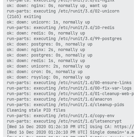
ok: down: nginx: 0s, normally up, want up

run-parts: executing /etc/runit/3.d/02-unicorn

(2165) exiting

ok: down: unicorn: 1s, normally up

run-parts: executing /etc/runit/3.d/10-redis

ok: down: redis: 0s, normally up

run-parts: executing /etc/runit/3.d/99-postgres

ok: down: postgres: 0s, normally up

ok: down: nginx: 2s, normally up

ok: down: postgres: 0s, normally up

ok: down: redis: 1s, normally up

ok: down: unicorn: 2s, normally up

ok: down: cron: 0s, normally up

ok: down: rsyslog: 0s, normally up

run-parts: executing /etc/runit/1.d/00-ensure-links

run-parts: executing /etc/runit/1.d/00-fix-var-logs

run-parts: executing /etc/runit/1.d/01-cleanup-web-pid
run-parts: executing /etc/runit/1.d/anacron

run-parts: executing /etc/runit/1.d/cleanup-pids

Cleaning stale PID files

run-parts: executing /etc/runit/1.d/copy-env

run-parts: executing /etc/runit/1.d/letsencrypt

[Wed 16 Dec 2020 01:26:10 PM UTC] Using CA: https://a
[Wed 16 Dec 2020 01:26:10 PM UTC] Single domain='a.map