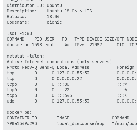
Distributor ID: Ubuntu

Description:    Ubuntu 18.04.4 LTS

Release:        18.04

Codename:       bionic

lsof -i:80

COMMAND    PID USER   FD   TYPE DEVICE SIZE/OFF NODE N
docker-pr 1598 root    4u  IPv6  21087      0t0  TCP *
netstat -tulpn:

Active Internet connections (only servers)

Proto Recv-Q Send-Q Local Address           Foreign A
tcp        0      0 127.0.0.53:53           0.0.0.0:*
tcp        0      0 0.0.0.0:22              0.0.0.0:*
tcp6       0      0 :::80                   :::*     
tcp6       0      0 :::22                   :::*     
tcp6       0      0 :::443                  :::*     
udp        0      0 127.0.0.53:53           0.0.0.0:*
docker ps:

CONTAINER ID        IMAGE                 COMMAND    