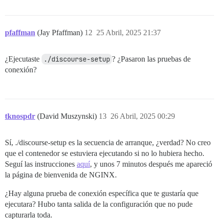
==================== INFORMACIÓN DE DISCO ============
Disco /dev/loop0: 44.45 MiB, 46604288 bytes, 91024 sec
Unidades: sectores de 1 * 512 = 512 bytes

pfaffman
(Jay Pfaffman)
12
25 Abril, 2025 21:37
Tamaño de sector (lógico/físico): 512 bytes / 512 byte
Tamaño de E/S (mínimo/óptimo): 512 bytes / 512 bytes

¿Ejecutaste
./discourse-setup
? ¿Pasaron las pruebas de
Disco /dev/loop1: 73.89 MiB, 77475840 bytes, 151320 se
conexión?
Unidades: sectores de 1 * 512 = 512 bytes

Tamaño de sector (lógico/físico): 512 bytes / 512 byte
Tamaño de E/S (mínimo/óptimo): 512 bytes / 512 bytes

Disco /dev/loop2: 144.46 MiB, 151478272 bytes, 295856 
tknospdr
(David Muszynski)
13
26 Abril, 2025 00:29
Unidades: sectores de 1 * 512 = 512 bytes

Tamaño de sector (lógico/físico): 512 bytes / 512 byte
Tamaño de E/S (mínimo/óptimo): 512 bytes / 512 bytes

Sí, ./discourse-setup es la secuencia de arranque, ¿verdad? No creo
Disco /dev/sda: 40 GiB, 42949672960 bytes, 83886080 se
que el contenedor se estuviera ejecutando si no lo hubiera hecho.
Modelo de disco: VMware Virtual S

Seguí las instrucciones
aquí
, y unos 7 minutos después me apareció
Unidades: sectores de 1 * 512 = 512 bytes

la página de bienvenida de NGINX.
Tamaño de sector (lógico/físico): 512 bytes / 512 byte
Tamaño de E/S (mínimo/óptimo): 512 bytes / 512 bytes

¿Hay alguna prueba de conexión específica que te gustaría que
Tipo de etiqueta de disco: gpt

ejecutara? Hubo tanta salida de la configuración que no pude
Identificador de disco: 57115BC0-AFA9-4902-9910-BB0931
capturarla toda.