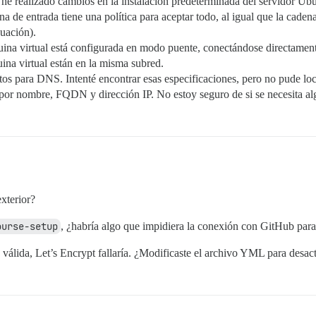
o he realizado cambios en la instalación predeterminada del servidor Ub
ena de entrada tiene una política para aceptar todo, al igual que la cade
nuación).
uina virtual está configurada en modo puente, conectándose directamente 
ina virtual están en la misma subred.
tos para DNS. Intenté encontrar esas especificaciones, pero no pude loc
por nombre, FQDN y dirección IP. No estoy seguro de si se necesita 
xterior?
ourse-setup
, ¿habría algo que impidiera la conexión con GitHub para
n válida, Let’s Encrypt fallaría. ¿Modificaste el archivo YML para des