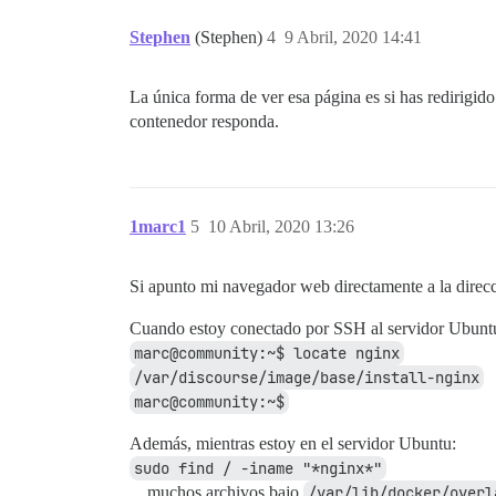
Stephen
(Stephen)
4
9 Abril, 2020 14:41
La única forma de ver esa página es si has redirigid
contenedor responda.
1marc1
5
10 Abril, 2020 13:26
Si apunto mi navegador web directamente a la direcc
Cuando estoy conectado por SSH al servidor Ubunt
marc@community:~$ locate nginx
/var/discourse/image/base/install-nginx
marc@community:~$
Además, mientras estoy en el servidor Ubuntu:
sudo find / -iname "*nginx*"
…muchos archivos bajo
/var/lib/docker/overl