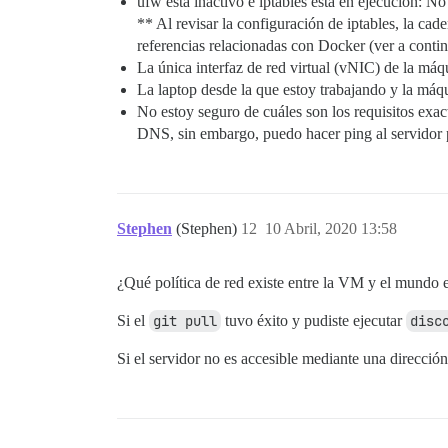
ufw está inactivo e iptables está en ejecución: N
** Al revisar la configuración de iptables, la cad
referencias relacionadas con Docker (ver a conti
La única interfaz de red virtual (vNIC) de la máq
La laptop desde la que estoy trabajando y la máqu
No estoy seguro de cuáles son los requisitos exac
DNS, sin embargo, puedo hacer ping al servidor 
Stephen
(Stephen)
12
10 Abril, 2020 13:58
¿Qué política de red existe entre la VM y el mundo e
Si el
git pull
tuvo éxito y pudiste ejecutar
disc
Si el servidor no es accesible mediante una direcció