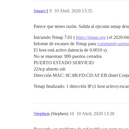
1marc1
9
10 Abril, 2020 13:35
Parece que tienes razón. Salida al ejecutar nmap desde
Iniciando Nmap 7.01 (
https://nmap.org
) el 2020-0
Informe de escaneo de Nmap para
community.aureu
El host está activo (latencia de 0.0010 s).
No se muestran: 999 puertos cerrados
PUERTO ESTADO SERVICIO
22/tcp abierto ssh
Dirección MAC: 0C:8B:FD:CD:AF:EB (Intel Corpo
Nmap finalizado: 1 dirección IP (1 host activo) esc
Stephen
(Stephen)
10
10 Abril, 2020 13:38