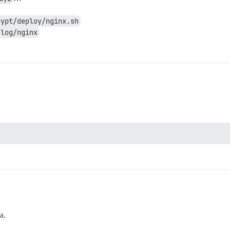
rypt/deploy/nginx.sh
-log/nginx
a.