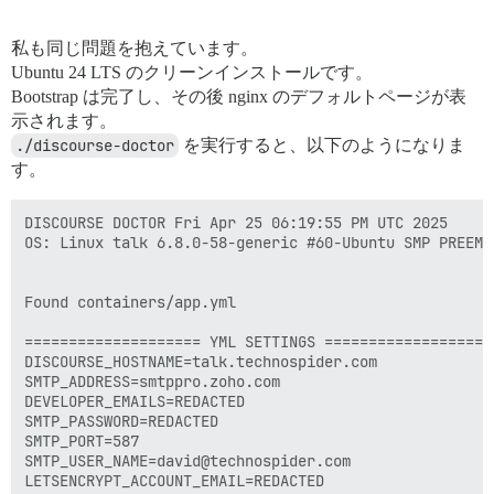
私も同じ問題を抱えています。
Ubuntu 24 LTS のクリーンインストールです。
Bootstrap は完了し、その後 nginx のデフォルトページが表
示されます。
./discourse-doctor
を実行すると、以下のようになりま
す。
DISCOURSE DOCTOR Fri Apr 25 06:19:55 PM UTC 2025

OS: Linux talk 6.8.0-58-generic #60-Ubuntu SMP PREEMP
Found containers/app.yml

==================== YML SETTINGS ====================
DISCOURSE_HOSTNAME=talk.technospider.com

SMTP_ADDRESS=smtppro.zoho.com

DEVELOPER_EMAILS=REDACTED

SMTP_PASSWORD=REDACTED

SMTP_PORT=587

SMTP_USER_NAME=david@technospider.com

LETSENCRYPT_ACCOUNT_EMAIL=REDACTED
