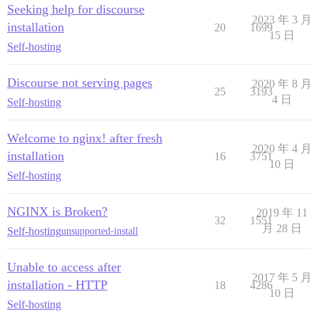
Seeking help for discourse
2023 年 3 月
==================== MAIL TEST ====================

installation
20
1699
For a robust test, get an address from http://www.mail
15 日
Self-hosting
Sending mail to REDACTED  . .

Testing sending to technospider@icloud.com using smtp
SMTP server connection successful.

Discourse not serving pages
2020 年 8 月
Sending to technospider@icloud.com. . .

25
3193
Mail accepted by SMTP server.

4 日
Self-hosting
Message-ID: 9e763c7d-b64d-4119-8f74-edd47154a799@talk.
If you do not receive the message, check your SPAM fol
Welcome to nginx! after fresh
2020 年 4 月
or test again using a service like http://www.mail-tes
installation
16
3751
10 日
If the message is not delivered it is not a problem wi
Self-hosting
Check the SMTP server logs for the above Message ID to
failed to deliver the message.

NGINX is Broken?
2019 年 11
32
1551
月 28 日
Self-hosting
unsupported-install
Unable to access after
2017 年 5 月
installation - HTTP
18
4286
10 日
Self-hosting