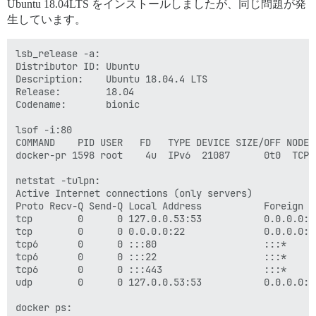
Ubuntu 18.04LTS をインストールしましたが、同じ問題が発
生しています。
lsb_release -a:

Distributor ID: Ubuntu

Description:    Ubuntu 18.04.4 LTS

Release:        18.04

Codename:       bionic

lsof -i:80

COMMAND    PID USER   FD   TYPE DEVICE SIZE/OFF NODE N
docker-pr 1598 root    4u  IPv6  21087      0t0  TCP *
netstat -tulpn:

Active Internet connections (only servers)

Proto Recv-Q Send-Q Local Address           Foreign A
tcp        0      0 127.0.0.53:53           0.0.0.0:*
tcp        0      0 0.0.0.0:22              0.0.0.0:*
tcp6       0      0 :::80                   :::*     
tcp6       0      0 :::22                   :::*     
tcp6       0      0 :::443                  :::*     
udp        0      0 127.0.0.53:53           0.0.0.0:*
docker ps:
