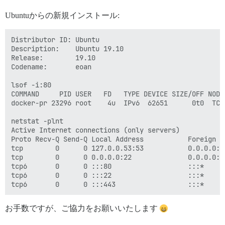
Ubuntuからの新規インストール:
Distributor ID: Ubuntu

Description:    Ubuntu 19.10

Release:        19.10

Codename:       eoan

lsof -i:80

COMMAND     PID USER   FD   TYPE DEVICE SIZE/OFF NODE 
docker-pr 23296 root    4u  IPv6  62651      0t0  TCP 
netstat -plnt

Active Internet connections (only servers)

Proto Recv-Q Send-Q Local Address           Foreign A
tcp        0      0 127.0.0.53:53           0.0.0.0:*
tcp        0      0 0.0.0.0:22              0.0.0.0:*
tcp6       0      0 :::80                   :::*     
tcp6       0      0 :::22                   :::*     
お手数ですが、ご協力をお願いいたします