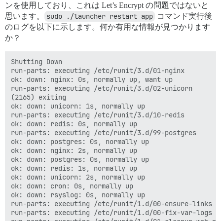
ンを使用しており、これは Let’s Encrypt の問題ではないと
思います。
sudo ./launcher restart app
コマンド実行後
のログを以下に示します。何か有用な情報が見つかります
か？
Shutting Down

run-parts: executing /etc/runit/3.d/01-nginx

ok: down: nginx: 0s, normally up, want up

run-parts: executing /etc/runit/3.d/02-unicorn

(2165) exiting

ok: down: unicorn: 1s, normally up

run-parts: executing /etc/runit/3.d/10-redis

ok: down: redis: 0s, normally up

run-parts: executing /etc/runit/3.d/99-postgres

ok: down: postgres: 0s, normally up

ok: down: nginx: 2s, normally up

ok: down: postgres: 0s, normally up

ok: down: redis: 1s, normally up

ok: down: unicorn: 2s, normally up

ok: down: cron: 0s, normally up

ok: down: rsyslog: 0s, normally up

run-parts: executing /etc/runit/1.d/00-ensure-links

run-parts: executing /etc/runit/1.d/00-fix-var-logs
