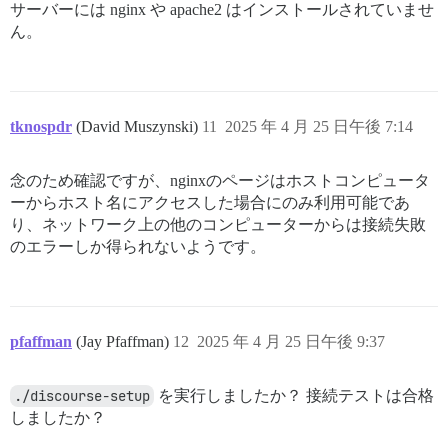
サーバーには nginx や apache2 はインストールされていませ
ん。
==================== MEMORY INFORMATION ==============
OS: Linux

RAM (MB): 4055

               total        used        free      sha
tknospdr
(David Muszynski)
11
2025 年 4 月 25 日午後 7:14
Mem:            3867        1695         174         
Swap:           3866          98        3768

念のため確認ですが、nginxのページはホストコンピュータ
==================== DISK SPACE CHECK ================
ーからホスト名にアクセスした場合にのみ利用可能であ
---------- OS Disk Space ----------

Filesystem                         Size  Used Avail Us
り、ネットワーク上の他のコンピューターからは接続失敗
/dev/mapper/ubuntu--vg-ubuntu--lv   19G   12G  6.0G  6
のエラーしか得られないようです。
==================== DISK INFORMATION ================
Disk /dev/loop0: 44.45 MiB, 46604288 bytes, 91024 sect
Units: sectors of 1 * 512 = 512 bytes

Sector size (logical/physical): 512 bytes / 512 bytes

pfaffman
(Jay Pfaffman)
12
2025 年 4 月 25 日午後 9:37
I/O size (minimum/optimal): 512 bytes / 512 bytes

Disk /dev/loop1: 73.89 MiB, 77475840 bytes, 151320 sec
./discourse-setup
を実行しましたか？ 接続テストは合格
Units: sectors of 1 * 512 = 512 bytes

しましたか？
Sector size (logical/physical): 512 bytes / 512 bytes

I/O size (minimum/optimal): 512 bytes / 512 bytes
