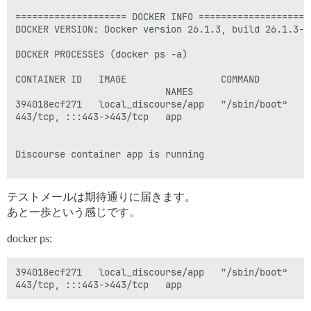
==================== DOCKER INFO ====================

DOCKER VERSION: Docker version 26.1.3, build 26.1.3-0u
DOCKER PROCESSES (docker ps -a)

CONTAINER ID   IMAGE                 COMMAND        C
                           NAMES

394018ecf271   local_discourse/app   “/sbin/boot”   2
443/tcp, :::443->443/tcp   app

Discourse container app is running

==================== PLUGINS ====================

テストメールは期待通りに届きます。
          - git clone https://github.com/discourse/doc
あと一歩という感じです。
No non-official plugins detected.

docker ps:
See https://github.com/discourse/discourse/blob/main/
394018ecf271   local_discourse/app   “/sbin/boot”   4
========================================

Discourse version at talk.technospider.com: NOT FOUND

Discourse version at localhost: NOT FOUND
