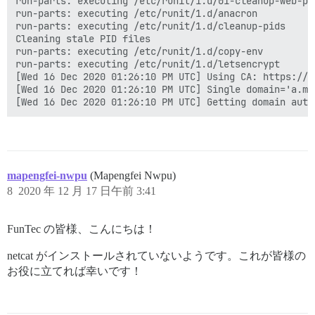
run-parts: executing /etc/runit/1.d/01-cleanup-web-pid
run-parts: executing /etc/runit/1.d/anacron

run-parts: executing /etc/runit/1.d/cleanup-pids

Cleaning stale PID files

run-parts: executing /etc/runit/1.d/copy-env

run-parts: executing /etc/runit/1.d/letsencrypt

[Wed 16 Dec 2020 01:26:10 PM UTC] Using CA: https://a
[Wed 16 Dec 2020 01:26:10 PM UTC] Single domain='a.map
mapengfei-nwpu
(Mapengfei Nwpu)
8
2020 年 12 月 17 日午前 3:41
FunTec の皆様、こんにちは！
netcat がインストールされていないようです。これが皆様の
お役に立てれば幸いです！