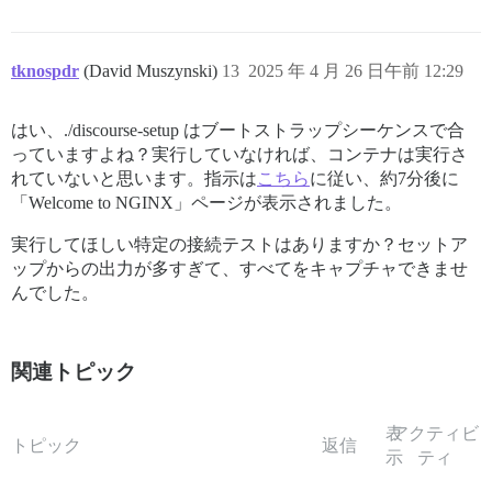
Disk /dev/loop2: 144.46 MiB, 151478272 bytes, 295856 s
Units: sectors of 1 * 512 = 512 bytes

Sector size (logical/physical): 512 bytes / 512 bytes

tknospdr
(David Muszynski)
13
2025 年 4 月 26 日午前 12:29
I/O size (minimum/optimal): 512 bytes / 512 bytes

Disk /dev/sda: 40 GiB, 42949672960 bytes, 83886080 sec
はい、./discourse-setup はブートストラップシーケンスで合
Disk model: VMware Virtual S

っていますよね？実行していなければ、コンテナは実行さ
Units: sectors of 1 * 512 = 512 bytes

れていないと思います。指示は
こちら
に従い、約7分後に
Sector size (logical/physical): 512 bytes / 512 bytes

「Welcome to NGINX」ページが表示されました。
I/O size (minimum/optimal): 512 bytes / 512 bytes

Disklabel type: gpt

実行してほしい特定の接続テストはありますか？セットア
Disk identifier: 57115BC0-AFA9-4902-9910-BB09315092BA

ップからの出力が多すぎて、すべてをキャプチャできませ
Device       Start      End  Sectors  Size Type

んでした。
/dev/sda1     2048  2203647  2201600    1G EFI System

/dev/sda2  2203648  6397951  4194304    2G Linux files
/dev/sda3  6397952 83884031 77486080 36.9G Linux files
関連トピック
Disk /dev/mapper/ubuntu--vg-ubuntu--lv: 18.47 GiB, 19
Units: sectors of 1 * 512 = 512 bytes

Sector size (logical/physical): 512 bytes / 512 bytes

表
アクティビ
トピック
I/O size (minimum/optimal): 512 bytes / 512 bytes

返信
示
ティ
==================== END DISK INFORMATION ============