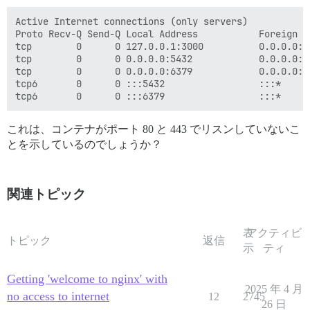
Active Internet connections (only servers)

Proto Recv-Q Send-Q Local Address           Foreign A
tcp        0      0 127.0.0.1:3000          0.0.0.0:*
tcp        0      0 0.0.0.0:5432            0.0.0.0:*
tcp        0      0 0.0.0.0:6379            0.0.0.0:*
tcp6       0      0 :::5432                 :::*     
これは、コンテナがポート 80 と 443 でリスンしていないこ
とを示しているのでしょうか？
関連トピック
表
アクティビ
トピック
返信
示
ティ
Getting 'welcome to nginx' with
2025 年 4 月
no access to internet
12
2745
26 日