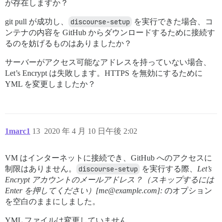
が存在しますか？
git pull が成功し、
discourse-setup
を実行できた場合、コ
ンテナの内容を GitHub からダウンロードするために接続す
るのを妨げるものはありましたか？
サーバーがアクセス可能なアドレスを持っていない場合、
Let’s Encrypt は失敗します。HTTPS を無効にするために
YML を変更しましたか？
1marc1
13
2020 年 4 月 10 日午後 2:02
VM はインターネットに接続でき、GitHub へのアクセスに
制限はありません。
discourse-setup
を実行する際、
Let’s
Encrypt アカウントのメールアドレス？（スキップするには
Enter を押してください）[me@example.com]:
のオプション
を空白のままにしました。
YML ファイルは変更していません。