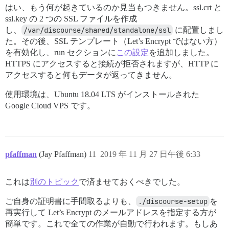
はい、もう何が起きているのか見当もつきません。ssl.crt と
ssl.key の 2 つの SSL ファイルを作成
し、
/var/discourse/shared/standalone/ssl
に配置しまし
た。その後、SSL テンプレート（Let’s Encrypt ではない方）
を有効化し、run セクションに
この設定
を追加しました。
HTTPS にアクセスすると接続が拒否されますが、HTTP に
アクセスすると何もデータが返ってきません。
使用環境は、Ubuntu 18.04 LTS がインストールされた
Google Cloud VPS です。
pfaffman
(Jay Pfaffman)
11
2019 年 11 月 27 日午後 6:33
これは
別のトピック
で済ませておくべきでした。
ご自身の証明書に手間取るよりも、
./discourse-setup
を
再実行して Let’s Encrypt のメールアドレスを指定する方が
簡単です。これで全ての作業が自動で行われます。もしあ