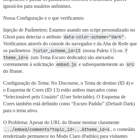
ignorá-los para usuários anônimos.
Nossa Configuração e o que verificamos:
Injeção de Parâmetros: Estamos usando um script personalizado no
Ghost para detectar o atributo
data-color-scheme="dark"
.
Verificamos através do console do navegador e da Aba de Rede que
os parâmetros
?color_scheme_id=13
(nossa Paleta 13) ou
?
theme_id=4
(um Tema Escuro dedicado) são anexados
corretamente à solicitação
embed.js
e subsequentemente ao
src
do Iframe.
Configuração do Tema: No Discourse, o Tema de destino (ID 4) e
o Esquema de Cores (ID 13) estão ambos marcados como
“Selecionável pelo Usuário” (User Selectable). O Esquema de
Cores também está definido como “Escuro Padrão” (Default Dark)
para o tema ativo.
O Problema: Apesar do URL do Iframe mostrar claramente
.../embed/comments?topic_id=...&theme_id=4
, o conteúdo
renderizado permanece no Modo Claro (Padrão) para visitantes