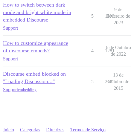
How to switch between dark
9 de
mode and bright white mode in
5
1190
Fevereiro de
embedded Discourse
2023
Support
How to customize appearance
6 de Outubro
of discourse embeds?
4
1281
de 2022
Support
Discourse embed blocked on
13 de
"Loading Discussion..."
5
2635
Outubro de
2015
Support
embedding
Início
Categorias
Diretrizes
Termos de Serviço