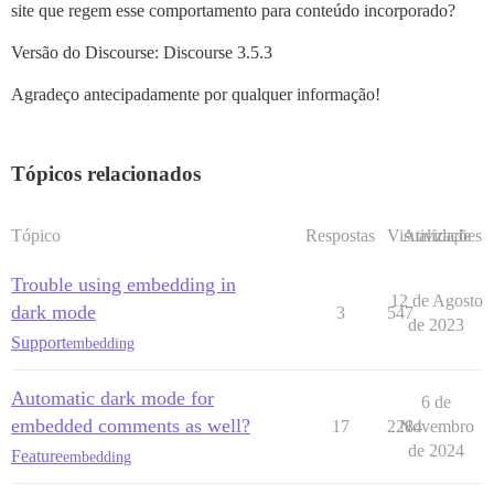
site que regem esse comportamento para conteúdo incorporado?
Versão do Discourse: Discourse 3.5.3
Agradeço antecipadamente por qualquer informação!
Tópicos relacionados
Tópico
Respostas
Visualizações
Atividade
Trouble using embedding in
12 de Agosto
dark mode
3
547
de 2023
Support
embedding
Automatic dark mode for
6 de
embedded comments as well?
17
2284
Novembro
de 2024
Feature
embedding