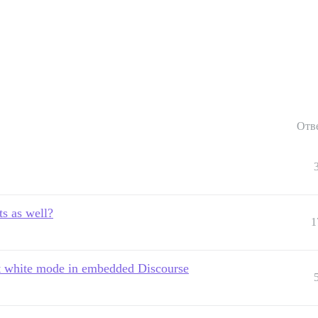
Отв
s as well?
1
t white mode in embedded Discourse