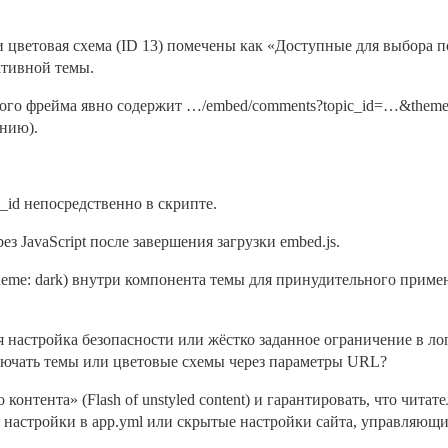
) и цветовая схема (ID 13) помечены как «Доступные для выбора 
ктивной темы.
мого фрейма явно содержит …/embed/comments?topic_id=…&them
анию).
_id непосредственно в скрипте.
з JavaScript после завершения загрузки embed.js.
scheme: dark) внутри компонента темы для принудительного приме
 настройка безопасности или жёстко заданное ограничение в лог
лючать темы или цветовые схемы через параметры URL?
нтента» (Flash of unstyled content) и гарантировать, что читат
о настройки в app.yml или скрытые настройки сайта, управляющ