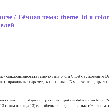
urse / Тёмная тема: theme_id и col
телей
тку синхронизировать тёмную тему блога Ghost с встроенным Di
едать правильные параметры, но, похоже, Discourse игнорирует 
 скрипт в Ghost для обнаружения атрибута data-color-scheme=“d
13 (наша палитра 13) или ?theme_id=4 (специальная тёмная тема) 