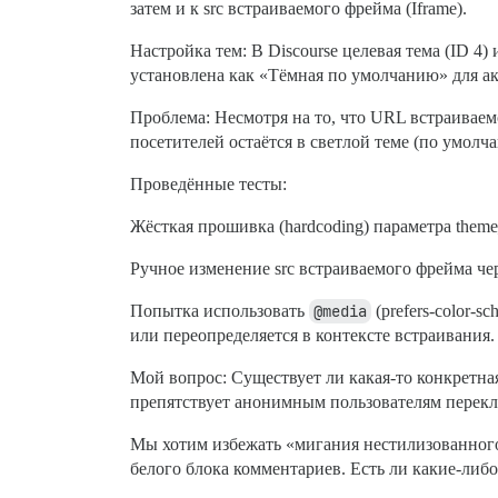
затем и к src встраиваемого фрейма (Iframe).
Настройка тем: В Discourse целевая тема (ID 4
установлена как «Тёмная по умолчанию» для а
Проблема: Несмотря на то, что URL встраивае
посетителей остаётся в светлой теме (по умолч
Проведённые тесты:
Жёсткая прошивка (hardcoding) параметра theme
Ручное изменение src встраиваемого фрейма чере
Попытка использовать
@media
(prefers-color-
или переопределяется в контексте встраивания.
Мой вопрос: Существует ли какая-то конкретная
препятствует анонимным пользователям перек
Мы хотим избежать «мигания нестилизованного ко
белого блока комментариев. Есть ли какие-либ