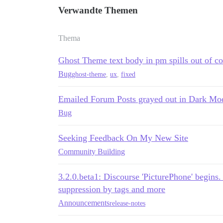
Verwandte Themen
Thema
Ghost Theme text body in pm spills out of co
Bug
ghost-theme
,
ux
,
fixed
Emailed Forum Posts grayed out in Dark Mo
Bug
Seeking Feedback On My New Site
Community Building
3.2.0.beta1: Discourse 'PicturePhone' begins
suppression by tags and more
Announcements
release-notes