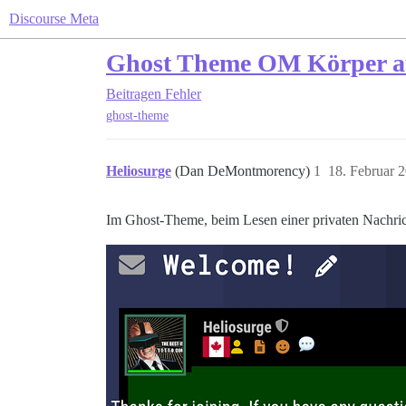
Discourse Meta
Ghost Theme OM Körper a
Beitragen
Fehler
ghost-theme
Heliosurge
(Dan DeMontmorency)
1
18. Februar 
Im Ghost-Theme, beim Lesen einer privaten Nachrich