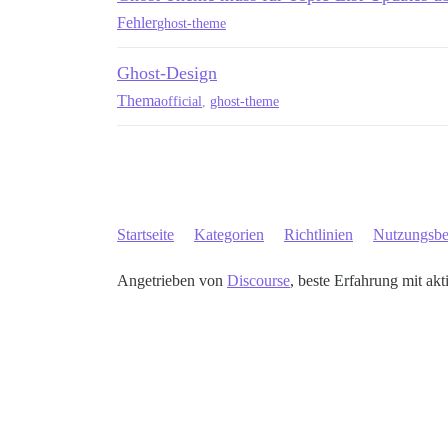
Fehler
ghost-theme
Ghost-Design
Thema
official
,
ghost-theme
Startseite
Kategorien
Richtlinien
Nutzungsb
Angetrieben von
Discourse
, beste Erfahrung mit akt