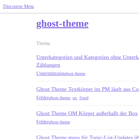
Discourse Meta
ghost-theme
Thema
Unterkategorien und Kategorien ohne Unterk
Zählungen
Unterstützung
ghost-theme
Ghost Theme Textkörper im PM läuft aus Con
Fehler
ghost-theme
,
ux
,
fixed
Ghost Theme OM Körper außerhalb der Box
Fehler
ghost-theme
Ghost Theme muss für Topic-List-Updates üb