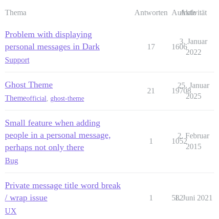
Thema
Antworten
Aufrufe
Aktivität
Problem with displaying
3. Januar
personal messages in Dark
17
1606
2022
Support
Ghost Theme
25. Januar
21
19708
2025
Theme
official
,
ghost-theme
Small feature when adding
people in a personal message,
2. Februar
1
1052
perhaps not only there
2015
Bug
Private message title word break
/ wrap issue
1
582
1. Juni 2021
UX