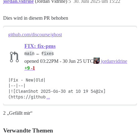
jordan.vidrine
(Jordan Vidrine)
5
30. Juni 2025 um 15:22
Dies wird in diesem PR behoben
github.com/discourse/ghost
FIX: fix-pms
main
fixes
←
opened
03:22PM - 30 Jun 25 UTC
jordanvidrine
+9
-1
|Fix - New|Old|

|--|--|

|![CleanShot 2025-06-30 at 10 19 54@2x]
(https://github
…
2 „Gefällt mir“
Verwandte Themen