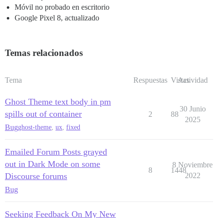
Móvil no probado en escritorio
Google Pixel 8, actualizado
Temas relacionados
Tema
Respuestas
Vistas
Actividad
Ghost Theme text body in pm
30 Junio
spills out of container
2
88
2025
Bug
ghost-theme
,
ux
,
fixed
Emailed Forum Posts grayed
out in Dark Mode on some
8 Noviembre
8
1448
Discourse forums
2022
Bug
Seeking Feedback On My New