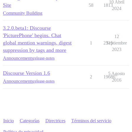
10 Abril
Site
58
1813
2024
Community Building
3.2.0.beta1: Discourse
'PicturePhone' begins. Chat
12
global mention warnings, digest
1
2315
Septiembre
2023
suppression by tags and more
Announcements
release-notes
Discourse Version 1.6
5 Agosto
2
19686
2016
Announcements
release-notes
Inicio
Categorías
Directrices
Términos del servicio
Política de privacidad