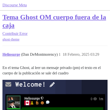
Discourse Meta
Tema Ghost OM cuerpo fuera de la
caja
Contribuir
Error
ghost-theme
Heliosurge
(Dan DeMontmorency)
1
18 Febrero, 2025 03:29
En el tema Ghost, al leer un mensaje privado (pm) el texto en el
cuerpo de la publicación se sale del cuadro