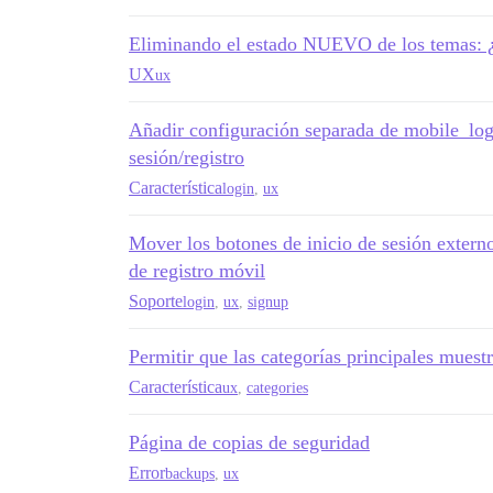
Eliminando el estado NUEVO de los temas: 
UX
ux
Añadir configuración separada de mobile_logo
sesión/registro
Característica
login
,
ux
Mover los botones de inicio de sesión extern
de registro móvil
Soporte
login
,
ux
,
signup
Permitir que las categorías principales muest
Característica
ux
,
categories
Página de copias de seguridad
Error
backups
,
ux