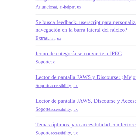
Anuncios
ai
,
ai-helper
,
ux
Se busca feedback: userscript para personali
navegación en la barra lateral del núcleo?
Extras
chat
,
ux
Icono de categoría se convierte a JPEG
Soporte
ux
Lector de pantalla JAWS y Discourse: ¿Mejor
Soporte
accessibility
,
ux
Lector de pantalla JAWS, Discourse y Acceso
Soporte
accessibility
,
ux
Temas óptimos para accesibilidad con lectore
Soporte
accessibility
,
ux