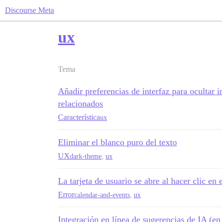
Discourse Meta
ux
Tema
Añadir preferencias de interfaz para ocultar 
relacionados
Característica
ux
Eliminar el blanco puro del texto
UX
dark-theme
,
ux
La tarjeta de usuario se abre al hacer clic en
Error
calendar-and-events
,
ux
Integración en línea de sugerencias de IA (e