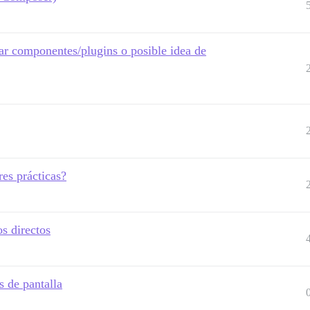
zar componentes/plugins o posible idea de
es prácticas?
s directos
s de pantalla