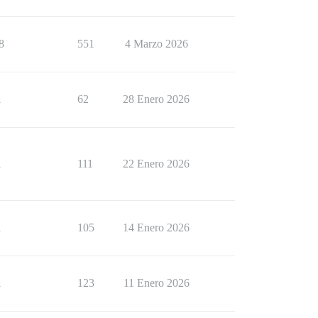
8
551
4 Marzo 2026
1
62
28 Enero 2026
1
111
22 Enero 2026
1
105
14 Enero 2026
1
123
11 Enero 2026