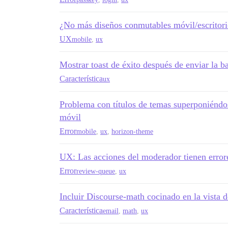
¿No más diseños conmutables móvil/escritor
UX
mobile
,
ux
Mostrar toast de éxito después de enviar la b
Característica
ux
Problema con títulos de temas superponiéndo
móvil
Error
mobile
,
ux
,
horizon-theme
UX: Las acciones del moderador tienen error
Error
review-queue
,
ux
Incluir Discourse-math cocinado en la vista d
Característica
email
,
math
,
ux