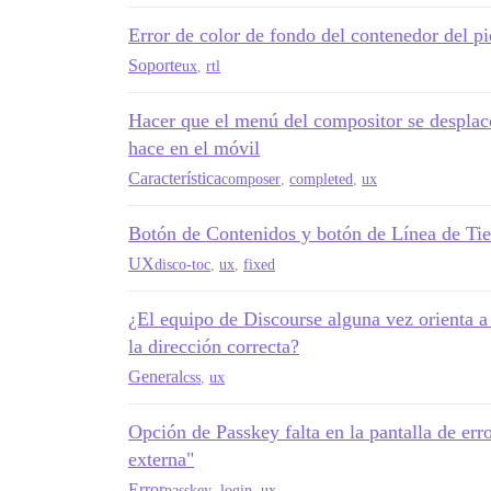
Error de color de fondo del contenedor del pie
Soporte
ux
,
rtl
Hacer que el menú del compositor se desplace
hace en el móvil
Característica
composer
,
completed
,
ux
Botón de Contenidos y botón de Línea de Ti
UX
disco-toc
,
ux
,
fixed
¿El equipo de Discourse alguna vez orienta a
la dirección correcta?
General
css
,
ux
Opción de Passkey falta en la pantalla de err
externa"
Error
passkey
,
login
,
ux