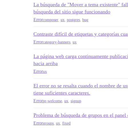
La búsqueda de "Mover a tema existente" fall
búsqueda del sitio sigue funcionando
Error
composer
,
ux
,
postgres
,
bug
Contraste difícil de etiquetas y categorías cu
Error
category-banners
,
ux
La página web carga continuamente publicaci
hacia arriba
Error
ux
El error no se resalta cuando el nombre de us
tiene suficientes caracteres.
Error
pr-welcome
,
ux
,
signup
Problema de búsqueda de grupos en el panel 
Error
groups
,
ux
,
fixed