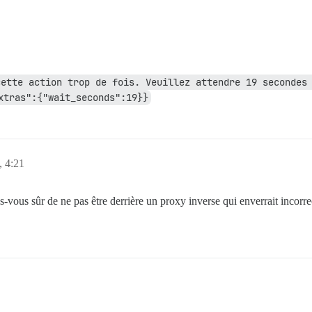
ette action trop de fois. Veuillez attendre 19 secondes 
xtras":{"wait_seconds":19}}
, 4:21
es-vous sûr de ne pas être derrière un proxy inverse qui enverrait incorr