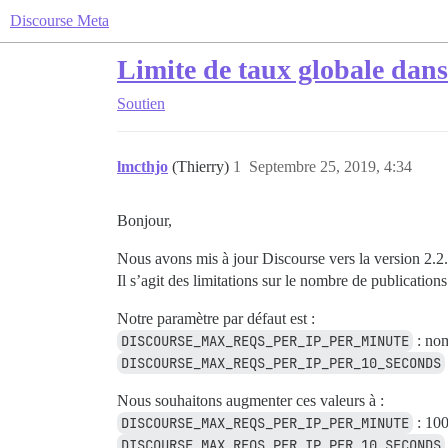
Discourse Meta
Limite de taux globale dan
Soutien
lmcthjo
(Thierry)
1
Septembre 25, 2019, 4:34
Bonjour,
Nous avons mis à jour Discourse vers la version 2.2.
Il s’agit des limitations sur le nombre de publications 
Notre paramètre par défaut est :
DISCOURSE_MAX_REQS_PER_IP_PER_MINUTE
: nom
DISCOURSE_MAX_REQS_PER_IP_PER_10_SECONDS
Nous souhaitons augmenter ces valeurs à :
DISCOURSE_MAX_REQS_PER_IP_PER_MINUTE
: 10
DISCOURSE_MAX_REQS_PER_IP_PER_10_SECONDS