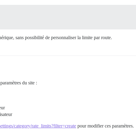
ique, sans possibilité de personnaliser la limite par route.
paramètres du site :
eur
isateur
ttings/category/rate_limits?filter=create
pour modifier ces paramètres.