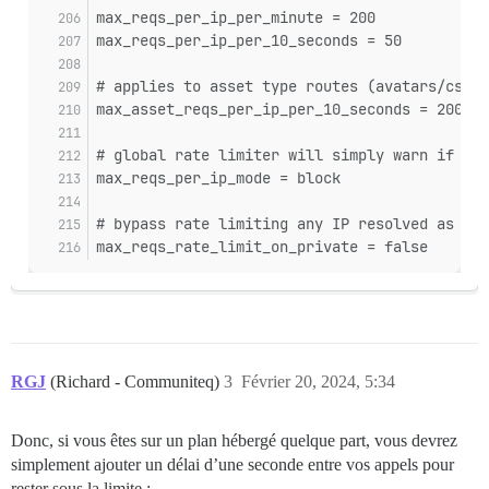
max_reqs_per_ip_per_minute = 200
max_reqs_per_ip_per_10_seconds = 50
# applies to asset type routes (avatars/css a
max_asset_reqs_per_ip_per_10_seconds = 200
# global rate limiter will simply warn if the
max_reqs_per_ip_mode = block
# bypass rate limiting any IP resolved as a p
max_reqs_rate_limit_on_private = false
RGJ
(Richard - Communiteq)
3
Février 20, 2024, 5:34
Donc, si vous êtes sur un plan hébergé quelque part, vous devrez
simplement ajouter un délai d’une seconde entre vos appels pour
rester sous la limite :