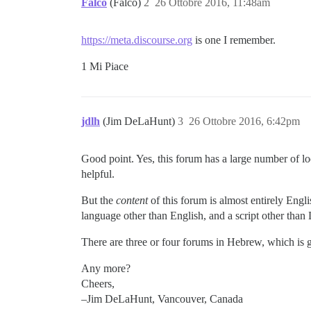
Falco
(Falco)
2
26 Ottobre 2016, 11:48am
https://meta.discourse.org
is one I remember.
1 Mi Piace
jdlh
(Jim DeLaHunt)
3
26 Ottobre 2016, 6:42pm
Good point. Yes, this forum has a large number of loc
helpful.
But the
content
of this forum is almost entirely Engli
language other than English, and a script other than 
There are three or four forums in Hebrew, which is gr
Any more?
Cheers,
–Jim DeLaHunt, Vancouver, Canada