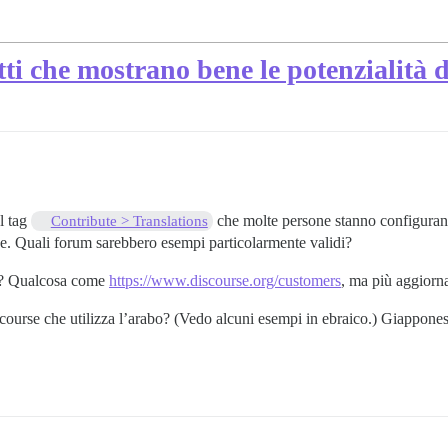
i che mostrano bene le potenzialità 
l tag
che molte persone stanno configurando
Contribute > Translations
rse. Quali forum sarebbero esempi particolarmente validi?
se? Qualcosa come
https://www.discourse.org/customers
, ma più aggiorna
ourse che utilizza l’arabo? (Vedo alcuni esempi in ebraico.) Giappone