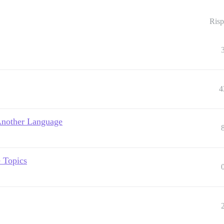
Risp
4
 Another Language
e Topics