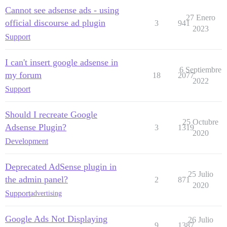
Cannot see adsense ads - using
27 Enero
official discourse ad plugin
3
941
2023
Support
I can't insert google adsense in
6 Septiembre
my forum
18
2077
2022
Support
Should I recreate Google
25 Octubre
Adsense Plugin?
3
1319
2020
Development
Deprecated AdSense plugin in
25 Julio
the admin panel?
2
871
2020
Support
advertising
Google Ads Not Displaying
26 Julio
9
1387