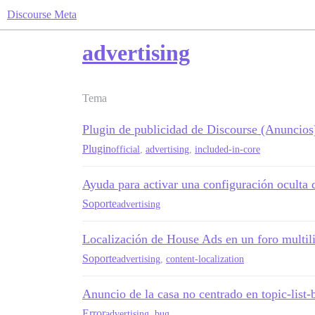
Discourse Meta
advertising
Tema
Plugin de publicidad de Discourse (Anuncios
Plugin
official
,
advertising
,
included-in-core
Ayuda para activar una configuración oculta d
Soporte
advertising
Localización de House Ads en un foro multil
Soporte
advertising
,
content-localization
Anuncio de la casa no centrado en topic-list-
Error
advertising
,
bug