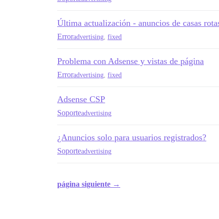
Última actualización - anuncios de casas rota
Error
advertising
,
fixed
Problema con Adsense y vistas de página
Error
advertising
,
fixed
Adsense CSP
Soporte
advertising
¿Anuncios solo para usuarios registrados?
Soporte
advertising
página siguiente →