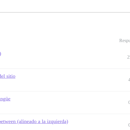
Respu
)
2
el sitio
ingüe
between (alineado a la izquierda)