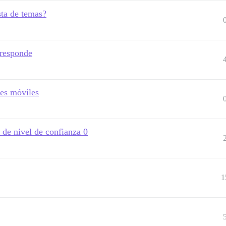
ta de temas?
 responde
nes móviles
 de nivel de confianza 0
1