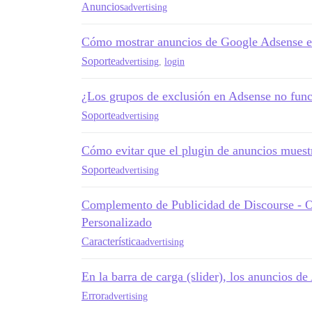
Anuncios
advertising
Cómo mostrar anuncios de Google Adsense en 
Soporte
advertising
,
login
¿Los grupos de exclusión en Adsense no fun
Soporte
advertising
Cómo evitar que el plugin de anuncios muestr
Soporte
advertising
Complemento de Publicidad de Discourse - O
Personalizado
Característica
advertising
En la barra de carga (slider), los anuncios 
Error
advertising