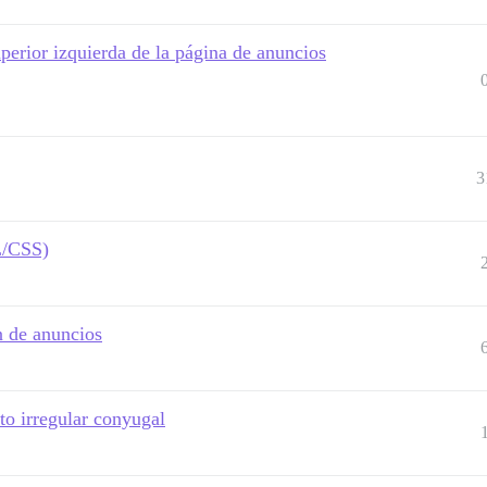
uperior izquierda de la página de anuncios
3
L/CSS)
n de anuncios
to irregular conyugal