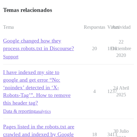
Temas relacionados
Tema
Respuestas
Vistas
Actividad
Google changed how they
22
process robots.txt in Discourse?
20
1818
Diciembre
2020
Support
I have indexed my site to
google and get error “No:
‘noindex’ detected in ‘X-
24 Abril
4
1237
Robots-Tag’”. How to remove
2025
this header tag?
Data & reporting
analytics
Pages listed in the robots.txt are
30 Julio
crawled and indexed by Google
18
3413