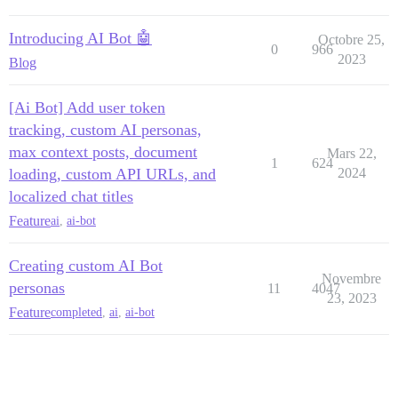
Introducing AI Bot 🤖
Octobre 25,
0
966
2023
Blog
[Ai Bot] Add user token
tracking, custom AI personas,
max context posts, document
Mars 22,
1
624
loading, custom API URLs, and
2024
localized chat titles
Feature
ai
,
ai-bot
Creating custom AI Bot
Novembre
personas
11
4047
23, 2023
Feature
completed
,
ai
,
ai-bot