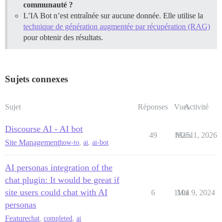
communauté ?
L’IA Bot n’est entraînée sur aucune donnée. Elle utilise la
technique de génération augmentée par récupération (RAG)
pour obtenir des résultats.
Sujets connexes
Sujet
Réponses
Vues
Activité
Discourse AI - AI bot
49
18251
Mars 1, 2026
Site Management
how-to
,
ai
,
ai-bot
AI personas integration of the
chat plugin: It would be great if
site users could chat with AI
6
1101
Mai 9, 2024
personas
Feature
chat
,
completed
,
ai