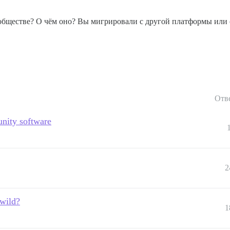
обществе? О чём оно? Вы мигрировали с другой платформы или со
Отв
nity software
2
 wild?
1