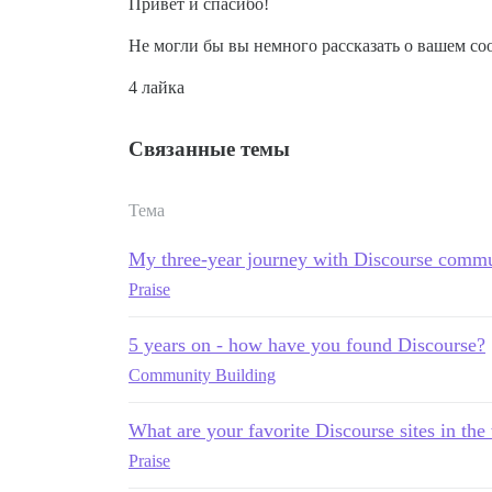
Привет и спасибо!
Не могли бы вы немного рассказать о вашем со
4 лайка
Связанные темы
Тема
My three-year journey with Discourse commu
Praise
5 years on - how have you found Discourse?
Community Building
What are your favorite Discourse sites in the
Praise