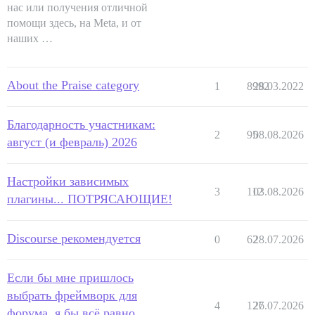
нас или получения отличной
помощи здесь, на Meta, и от
наших …
About the Praise category
1
8992
28.03.2022
Благодарность участникам:
2
95
08.08.2026
август (и февраль) 2026
Настройки зависимых
3
112
03.08.2026
плагины... ПОТРЯСАЮЩИЕ!
Discourse рекомендуется
0
62
28.07.2026
Если бы мне пришлось
выбрать фреймворк для
4
127
26.07.2026
форума, я бы всё равно