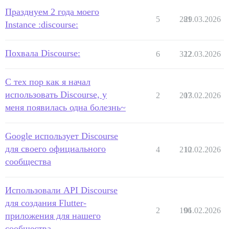
Празднуем 2 года моего
5
281
29.03.2026
Instance :discourse:
Похвала Discourse:
6
322
12.03.2026
С тех пор как я начал
использовать Discourse, у
2
207
13.02.2026
меня появилась одна болезнь~
Google использует Discourse
для своего официального
4
210
12.02.2026
сообщества
Использовали API Discourse
для создания Flutter-
2
196
01.02.2026
приложения для нашего
сообщества