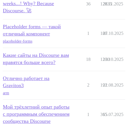
weeks...! Why? Because
36
12835
28.11.2025
Discourse. 🚀
Placeholder forms — такой
отличный компонент
1
180
27.10.2025
placeholder-forms
Какие сайты на Discourse вам
18
1200
13.10.2025
нравятся больше всего?
Отлично работает на
Graviton3
2
191
22.08.2025
arm
Мой трёхлетний опыт работы
с программным обеспечением
1
365
15.07.2025
сообщества Discourse