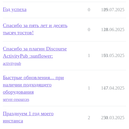
Год успеха
0
125
09.07.2025
Спасибо за пять лет и десять
0
128
18.06.2025
тысяч тостов!
Спасибо за плагин Discourse
ActivityPub :sunflower:
1
153
01.05.2025
activitypub
Быстрые обновления... при
наличии подходящего
1
147
17.04.2025
оборудования
server-resources
Празднуем 1 год моего
2
250
31.03.2025
инстанса