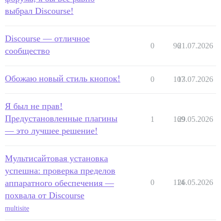
выбрал Discourse!
Discourse — отличное
0
96
21.07.2026
сообщество
Обожаю новый стиль кнопок!
0
107
13.07.2026
Я был не прав!
Предустановленные плагины
1
169
29.05.2026
— это лучшее решение!
Мультисайтовая установка
успешна: проверка пределов
аппаратного обеспечения —
0
114
26.05.2026
похвала от Discourse
multisite