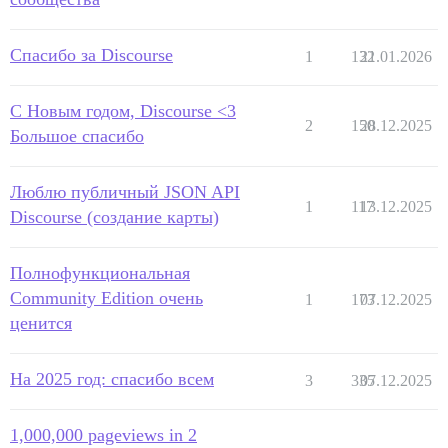
Спасибо за Discourse
1
132
21.01.2026
С Новым годом, Discourse <3
2
150
28.12.2025
Большое спасибо
Люблю публичный JSON API
1
117
13.12.2025
Discourse (создание карты)
Полнофункциональная
Community Edition очень
1
173
07.12.2025
ценится
На 2025 год: спасибо всем
3
335
07.12.2025
1,000,000 pageviews in 2