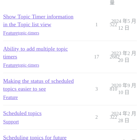
量
Show Topic Timer information
2024 年5 月
in the Topic list view
1
522
12 日
Feature
topic-timers
Ability to add multiple topic
2023 年2 月
timers
17
2682
20 日
Feature
topic-timers
Making the status of scheduled
2020 年9 月
topics easier to see
3
810
10 日
Feature
Scheduled topics
2024 年2 月
2
322
28 日
Support
Scheduling topics for future