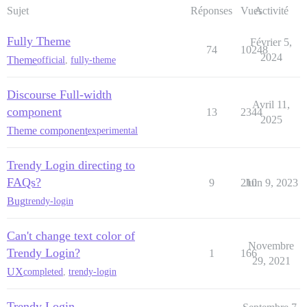
Sujet
Réponses
Vues
Activité
Fully Theme
Février 5,
74
10248
2024
Theme
official
,
fully-theme
Discourse Full-width
Avril 11,
component
13
2344
2025
Theme component
experimental
Trendy Login directing to
FAQs?
9
210
Juin 9, 2023
Bug
trendy-login
Can't change text color of
Novembre
Trendy Login?
1
166
29, 2021
UX
completed
,
trendy-login
Trendy Login