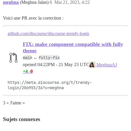
meghna
(Meghna Jalan)
6
Mai 21, 2023, 4:22
Voici une PR avec la correction :
github.com/discourse/discourse-trendy-login
FIX: make component compatible with fully
theme
main
fully-fix
←
opened
04:22PM - 21 May 23 UTC
MeghnaAJ
+4
-0
https://meta.discourse.org/t/trendy-
login/206955/36?u=meghna
3 « J'aime »
Sujets connexes