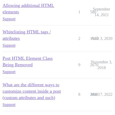
Allowing additional HTML
Septembre
elements
1
580
14, 2021
Support
Whitelisting HTML tags /
attributes
2
1922
Août 3, 2020
Support
Post HTML Element Class
Novembre 3,
Being Removed
9
2670
2018
Support
What are the different ways to
customize content inside a post
8
2688
Mai 17, 2022
(custom attributes and such)
Support