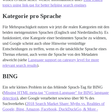
topics using link-tag for better helping search engines
Kategorie pro Sprache
Für Mehrsprachigkeit nutzen wir jetzt die realen Kategorien mit den
beiden meistgenutzten Sprachen (Englisch und Niederländisch). Es
funktioniert, eine Kategorie einer bestimmten Sprache zu widmen,
und Google scheint auch ohne Hinweise vernünftige
Entscheidungen zu treffen, wenn es die tatsächliche Sprache eines
Themas erkennt, auch wenn die Sprache von den Metadaten
abweicht (siehe
Language support on category level for more
relevant search results
).
BING
Ein sehr kleines Problem ist das fehlende Sprach-Tag für BING
(
Missing HTML meta-tag "Content-Language" for BING language
detection
), aber Google verarbeitet sowieso über 90 % des
Suchverkehrs (
2018 Search Market Share: Myths vs. Realities of
Google, Bing, Amazon, Facebook, DuckDuckGo, & More -