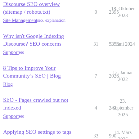
Discourse SEO overview
18. Oktober
(sitemap / robots.txt)
0
2395
2023
Site Management
seo
,
explanation
Why isn't Google Indexing
Discourse? SEO concerns
31
5856
1. Juni 2024
Support
seo
8 Tips to Improve Your
12. Januar
Community’s SEO | Blog
7
2026
2022
Blog
SEO - Pages crawled but not
23.
Indexed
4
243
September
2025
Support
seo
Applying SEO settings to tags
14. März
33
990