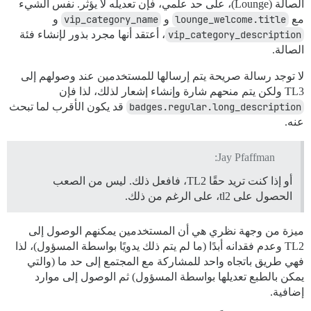
الصالة (Lounge)، على حد علمي، فإن تعديله لا يؤثر. نفس الشيء
مع
lounge_welcome.title
و
vip_category_name
و
vip_category_description
، أعتقد أنها مجرد بذور لإنشاء فئة
الصالة.
لا توجد رسالة صريحة يتم إرسالها للمستخدمين عند وصولهم إلى
TL3 ولكن يتم منحهم شارة وإنشاء إشعار لذلك، لذا فإن
badges.regular.long_description
قد يكون الأقرب لما تبحث
عنه.
Jay Pfaffman:
أو إذا كنت تريد حقًا TL2، فافعل ذلك. ليس من الصعب
الحصول على tl2، على الرغم من ذلك.
ميزة من وجهة نظري هي أن المستخدمين يمكنهم الوصول إلى
TL2 وعدم فقدانه أبدًا (ما لم يتم ذلك يدويًا بواسطة المسؤول)، لذا
فهي طريق باتجاه واحد للمشاركة مع المجتمع إلى حد ما (والتي
يمكن بالطبع تعديلها بواسطة المسؤول) ثم الوصول إلى موارد
إضافية.