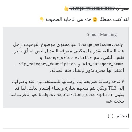
يبدو أن
lounge_welcome.body
لقد كنت مخطئًا.
هذه هي الإجابة الصحيحة
Simon Manning:
lounge_welcome.body
هو محتوى موضوع الترحيب داخل
فئة الصالة، بقدر ما يمكنني معرفة التعديل ليس له أي تأثير.
نفس الشيء مع
lounge_welcome.title
و
vip_category_name
و
vip_category_description
،
أعتقد أنها مجرد بذور لإنشاء فئة الصالة.
لا توجد رسالة صريحة يتم إرسالها للمستخدمين عند وصولهم
إلى TL3 ولكن يتم منحهم شارة وإنشاء إشعار لذلك، لذا قد
يكون
badges.regular.long_description
هو الأقرب لما
تبحث عنه.
إعجابَين (2)