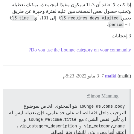
إذا كنت لا تعتقد أن TL3 سيكون مفيدًا لمجتمعك، يمكنك تعطيله
وتجنب حصول بعض المستخدمين عليه لفترة وجيزة عن طريق
تعيين
tl3 requires days visited
إلى 101، أي
tl3 time 
period
+ 1.
3 إعجابات
Do you use the Lounge category on your community?
(maiki)
maiki
7
3 مايو 2022، 5:23م
Simon Manning:
lounge_welcome.body
هو المحتوى الخاص بموضوع
الترحيب داخل فئة الصالة، على حد علمي، فإن تعديله ليس له
أي تأثير. نفس الشيء مع
lounge_welcome.title
و
vip_category_name
و
vip_category_description
،
أعتقد أنها مجرد بذور لإنشاء فئة الصالة.