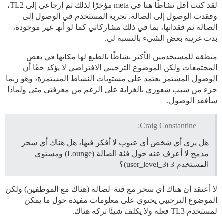
لقد كنت أقل نشاطًا هنا في meta مؤخرًا لذلك تم إرجاعي إلى TL2،
وفقدت الوصول إلى الصالة. تجربة المستخدم في الوصول إلى
الصالة ثم فقدانها، بما في ذلك مشاركاتي كما لو أنها غير موجودة،
بدت غريبة بعض الشيء بالنسبة لي.
منطقة للمستخدمين الأكثر نشاطًا بالطبع لها مكانها في بعض
المجتمعات ولكن الموضوع الترحيبي الافتراضي لا يؤكد حقًا أن
الوصول المستمر يعتمد على مستويات النشاط المستمرة، وهو ربما
جزء من سبب شعوري بالغرابة على الرغم من معرفتي متى ولماذا
سأفقد الوصول.
Craig Constantine:
هل يرى أي شخص أي عيوب لا أفكر فيها، هل هناك أي سحر
مدمج لا أعرف عنه حول فئة الصالة (Lounge) ومستوى
المستخدم 3 (user_level_3)؟
لا أعتقد أن هناك أي سحر مع فئة الصالة (هناك مع الموظفين) ولكن
الموضوع الترحيبي يحتوي على معلومات مفيدة حول ما يمكن
لمستخدم TL3 فعله ولا يكلف شيئًا تركه هناك.