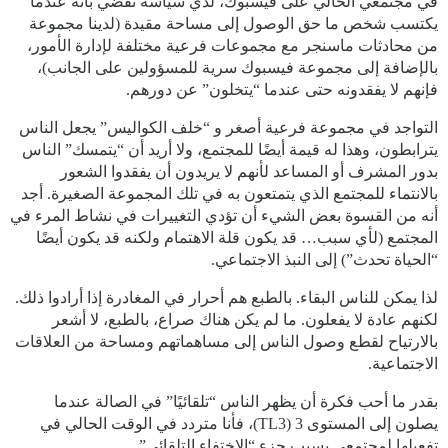
في مجتمعي الحالي على فيسبوك، لدي سياسة تقضي بأنه عندما
يكتسب شخص ما حق الوصول إلى مساحة مقيدة (لدينا مجموعة
من محادثات ماسنجر مع مجموعات فرعية مختلفة لإدارة الأمور،
بالإضافة إلى مجموعة فيسبوك سرية للمسؤولين على الجانب)،
فإنهم لا يفقدونه حتى عندما “يتخلون” عن دورهم.
التواجد في مجموعة فرعية أصغر و “خلف الكواليس” يجعل الناس
يترابطون، وهذا له قيمة أيضًا للمجتمع، ولا أريد أن “يتمسك” الناس
بدور المشرف أو المساعد لأنهم لا يريدون أن يفقدوا الشعور
بالانتماء للمجتمع الذي يتمتعون به في تلك المجموعة الصغيرة. أجد
أنه من القسوة بعض الشيء أن تؤدي التغييرات في نشاط المرء في
المجتمع (لأي سبب… قد يكون قلة الاهتمام ولكنه قد يكون أيضًا
“الحياة تحدث”) إلى النبذ الاجتماعي.
لذا يمكن للناس البقاء. بالطبع هم أحرار في المغادرة إذا أرادوا ذلك.
لكنهم عادة لا يفعلون. ما لم يكن هناك صراع، بالطبع، لا أشعر
بالارتياح لقطع وصول الناس إلى مساهماتهم ومساحة من العلاقات
الاجتماعية.
بقدر ما أحب فكرة أن يظهر الناس “تلقائيًا” في الصالة عندما
يصلون إلى المستوى 3 (TL3)، فأنا متردد في الوقت الحالي في
تفعيلها لمجتمعي بسبب جزء “الاختفاء التلقائي”.