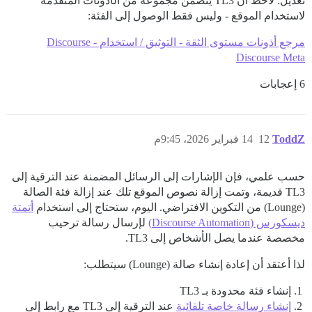
تعديل: لاحظ أن TL3 يتضمن مجموعة من الأذونات المتقدمة
لاستخدام الموقع - وليس فقط الوصول إلى الفئة:
مرجع أذونات مستوى الثقة - التوثيق / استخدام Discourse -
Discourse Meta
6 إعجابات
ToddZ
12
14 فبراير 2026، 9:45م
حسب علمي، فإن الإشارات إلى الرسائل المضمنة عند الترقية إلى
TL3 قديمة، وتمت إزالة نصوص الموقع تلك عند إزالة فئة الصالة
(Lounge) من التكوين الافتراضي. اليوم، ستحتاج إلى استخدام
أتمتة
ديسكورس (Discourse Automation)
لإرسال رسالة ترحيب
مخصصة عندما يصل الأشخاص إلى TL3.
لذا أعتقد أن إعادة إنشاء صالة (Lounge) سيتطلب:
إنشاء فئة محدودة بـ TL3
إنشاء رسالة خاصة تلقائية
عند الترقية إلى TL3 مع رابط إلى