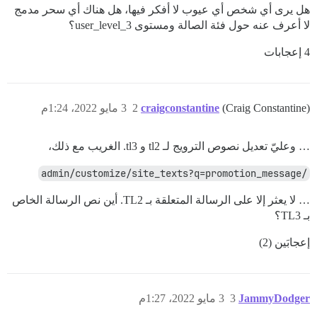
هل يرى أي شخص أي عيوب لا أفكر فيها، هل هناك أي سحر مدمج
لا أعرف عنه حول فئة الصالة ومستوى user_level_3؟
4 إعجابات
(Craig Constantine)
craigconstantine
2
3 مايو 2022، 1:24م
… وعليّ تعديل نصوص الترويج لـ tl2 و tl3. الغريب مع ذلك،
/admin/customize/site_texts?q=promotion_message
… لا يعثر إلا على الرسالة المتعلقة بـ TL2. أين نص الرسالة الخاص
بـ TL3؟
إعجابَين (2)
JammyDodger
3
3 مايو 2022، 1:27م