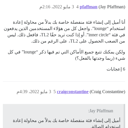
(Jay Pfaffman)
pfaffman
4
3 مايو 2022، 2:16م
أنا أميل إلى إنشاء فئة منفصلة خاصة بك بدلاً من محاولة إعادة
استخدام “lounge”. واجعل كل من هؤلاء المستخدمين الذين يدفعون
في فئة “inner circle”. أو إذا كنت تريد حقًا TL2، فافعل ذلك. ليس
من الصعب الحصول على TL2، على الرغم من ذلك.
ولكن يمكنك تتبع جميع الأماكن التي تم فيها ذكر “lounge” في كل
شيء (ربما وجدتها بالفعل؟)
6 إعجابات
(Craig Constantine)
craigconstantine
5
3 مايو 2022، 4:39م
Jay Pfaffman:
أميل إلى إنشاء فئة منفصلة خاصة بك بدلاً من محاولة إعادة
استخدام الصالة.