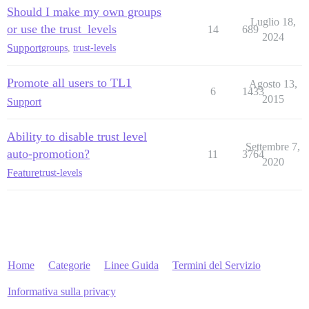
Should I make my own groups
Luglio 18,
or use the trust_levels
14
689
2024
Support
groups
,
trust-levels
Promote all users to TL1
Agosto 13,
6
1433
2015
Support
Ability to disable trust level
Settembre 7,
auto-promotion?
11
3764
2020
Feature
trust-levels
Home
Categorie
Linee Guida
Termini del Servizio
Informativa sulla privacy