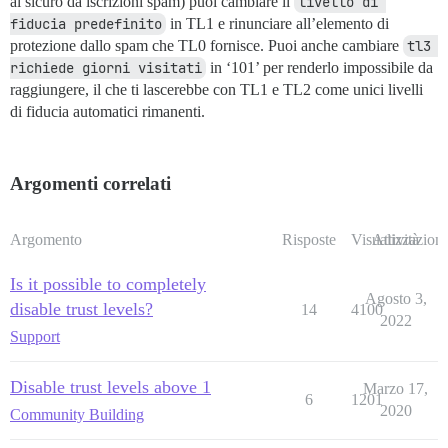
al sicuro da iscrizioni spam) puoi cambiare il
livello di 
fiducia predefinito
in TL1 e rinunciare all’elemento di
protezione dallo spam che TL0 fornisce. Puoi anche cambiare
tl3 
richiede giorni visitati
in ‘101’ per renderlo impossibile da
raggiungere, il che ti lascerebbe con TL1 e TL2 come unici livelli
di fiducia automatici rimanenti.
Argomenti correlati
Argomento
Risposte
Visualizzazioni
Attività
Is it possible to completely
Agosto 3,
disable trust levels?
14
4100
2022
Support
Disable trust levels above 1
Marzo 17,
6
1201
2020
Community Building