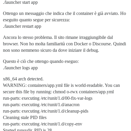
./launcher start app
Ottengo un messaggio che indica che il container è già avviato. Ho
eseguito quanto segue per sicurezza:
./launcher restart app
Ancora lo stesso problema. Il sito rimane irraggiungibile dal
browser. Non ho molta familiarità con Docker o Discourse. Quindi
non sono nemmeno sicuro da dove iniziare il debug.
Questo è ciò che ottengo quando eseguo:
./launcher logs app
x86_64 arch detected.
WARNING: containers/app.yml file is world-readable. You can
secure this file by running: chmod o-rwx containers/app.yml
run-parts: executing /etc/runit/1.d/00-fix-var-logs
run-parts: executing /etc/runit/1.d/anacron
run-parts: executing /etc/runit/1.d/cleanup-pids
Cleaning stale PID files
run-parts: executing /etc/runit/1.d/copy-env
Started runsvdir, PID is 28