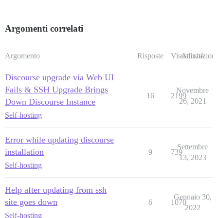
Argomenti correlati
Argomento
Risposte
Visualizzazioni
Attività
Discourse upgrade via Web UI
Fails & SSH Upgrade Brings
Novembre
16
2199
Down Discourse Instance
26, 2021
Self-hosting
Error while updating discourse
Settembre
installation
9
739
13, 2023
Self-hosting
Help after updating from ssh
Gennaio 30,
site goes down
6
1070
2022
Self-hosting