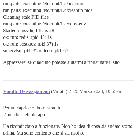
run-parts: executing /etc/runit/1.d/anacron
run-parts: executing /etc/runit/1.d/cleanup-pids
Cleaning stale PID files
run-parts: executing /etc/runit/1.d/copy-env
Started runsvdir, PID is 28
ok: run: redis: (pid 43) 1s
ok: run: postgres: (pid 37) 1s
supervisor pid: 35 unicorn pid: 67
Apprezzerei se qualcuno potesse aiutarmi a ripristinare il sito.
Vinoth_Deivasigamani
(Vinoth)
2
26 Marzo 2023, 10:55am
Per un capriccio, ho rieseguito:
./launcher rebuild app
Ha ricominciato a funzionare. Non ho idea di cosa sia andato storto
prima. Ma sono contento che si sia risolto.