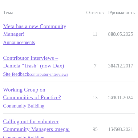
Тема
Ответов
Просм.
Активность
Meta has a new Community
Manager!
11
898
08.05.2025
Announcements
Contributor Interviews –
Daniela "Trash" (now Dax)
7
3047
01.12.2017
Site feedback
contributor-interviews
Working Group on
Communities of Practice?
13
561
29.11.2024
Community Building
Calling out for volunteer
Community Managers :mega:
95
15494
17.03.2021
Community Building