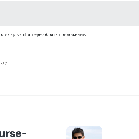
го из app.yml и пересобрать приложение.
1:27