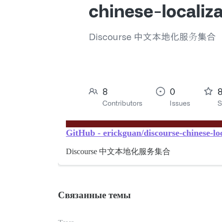
GitHub - erickguan/discourse-chine
Discourse 中文本地化服务集合
Связанные темы