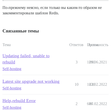
По-прежнему неясно, если только вы каким-то образом не
закомментировали шаблон Redis.
Связанные темы
Тема
Ответов
Просм.
Активность
Updating failed, unable to
rebuild
3
1210
09.06.2021
Self-hosting
Latest site upgrade not working
10
1838
22.02.2022
Self-hosting
Help,rebuild Error
2
686
07.02.2022
Self-hosting