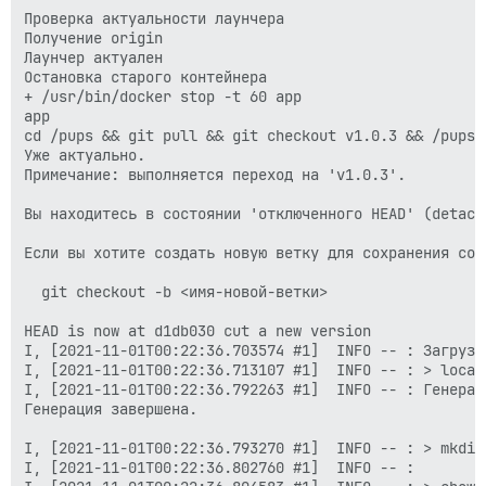
Проверка актуальности лаунчера

Получение origin

Лаунчер актуален

Остановка старого контейнера

+ /usr/bin/docker stop -t 60 app

app

cd /pups && git pull && git checkout v1.0.3 && /pups/b
Уже актуально.

Примечание: выполняется переход на 'v1.0.3'.

Вы находитесь в состоянии 'отключенного HEAD' (detach
Если вы хотите создать новую ветку для сохранения соз
  git checkout -b <имя-новой-ветки>

HEAD is now at d1db030 cut a new version

I, [2021-11-01T00:22:36.703574 #1]  INFO -- : Загрузка
I, [2021-11-01T00:22:36.713107 #1]  INFO -- : > local
I, [2021-11-01T00:22:36.792263 #1]  INFO -- : Генерац
Генерация завершена.

I, [2021-11-01T00:22:36.793270 #1]  INFO -- : > mkdir
I, [2021-11-01T00:22:36.802760 #1]  INFO -- : 
