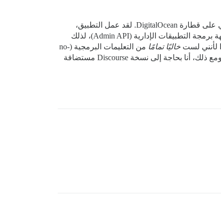
للمعلومات، لقد قمت بإنشاء قطعة خاصة بي من برنامج وسيط للدخول الموحد (SSO) بمساعدة ChatGpt واستضفتها بنفسي على قطارة DigitalOcean. لقد عمل التطبيق،
لكنني أعمل بشكل كبير في بيئة منخفضة التعليمات البرمجية (low-code) ويبدو أنني فتحت ثغرة أمنية عن طريق كشف واجهة برمجة التطبيقات الإدارية (Admin API)، لذلك
خاليًا تمامًا
من التعليمات البرمجية (no-
code)، فمن المحتمل أن أتمكن من صيانته بنفسي بمجرد تشغيله. إنها فقط الإعدادات الأولية التي أحتاج إلى المساعدة فيها. ومع ذلك، أنا بحاجة إلى نسخة Discourse مستضافة