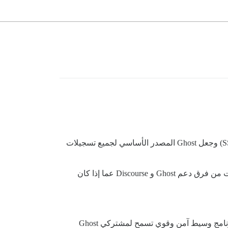
أنا مشترك في خطة Ghost(Pro) المدفوعة وأرغب في إعداد نسخة مستضافة من Discourse، مع خاصية الدخول الموحد (SSO) وجعل Ghost المصدر الأساسي لجميع تسجيلات
لقد قرأت جميع منشورات المنتدى التي يمكنني العثور عليها حول هذا الموضوع، سواء هنا أو في منتدى Ghost. لقد استفسرت من فرق دعم Ghost و Discourse عما إذا كان
في انتظار الرد، أردت توسيع الطلب ليشمل مزودي حلول آخرين: هل يمكن لأي شخص المساعدة في إعداد/تكييف قطعة برنامج وسيط آمن وقوي تسمح لمشتركي Ghost