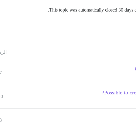
This topic was automatically closed 30 days af
الرد
7
Possible to cr
10
3