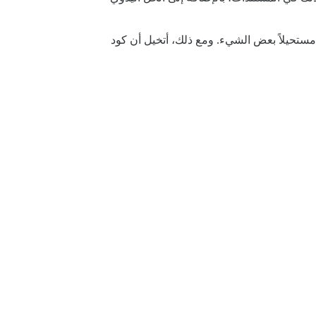
عالجة هذا الأمر، على الرغم من أنني لا أعرف سوى HTML و CSS، سيكون ذلك مستحيلاً بعض الشيء. ومع ذلك، أتخيل أن كود