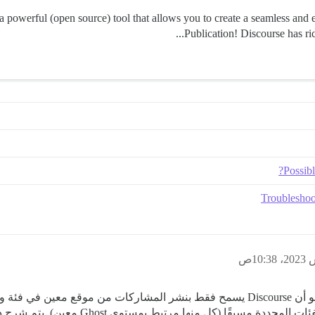
 - a powerful (open source) tool that allows you to create a seamless 
Publication! Discourse has rich
Possibl
Troubleshoo
كجانب جانبي، هناك حاليًا قيد واحد صغير لـ DoG، وهو أن Discourse يسمح فقط بنشر المش
المشاركات التي تم إنشاؤها حديثًا تلقائيًا في 