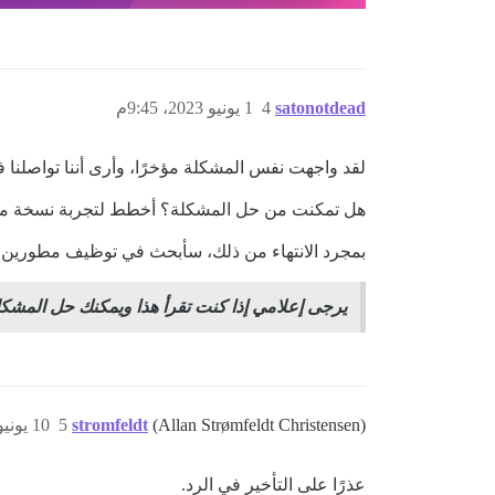
satonotdead
4
1 يونيو 2023، 9:45م
لقد واجهت نفس المشكلة مؤخرًا، وأرى أننا تواصلنا في مثيل urse
هل تمكنت من حل المشكلة؟ أخطط لتجربة نسخة معدلة 
بمجرد الانتهاء من ذلك، سأبحث في توظيف مطورين لت
يرجى إعلامي إذا كنت تقرأ هذا ويمكنك حل المشكل
(Allan Strømfeldt Christensen)
stromfeldt
5
10 يونيو 2023، 7:57ص
عذرًا على التأخير في الرد.