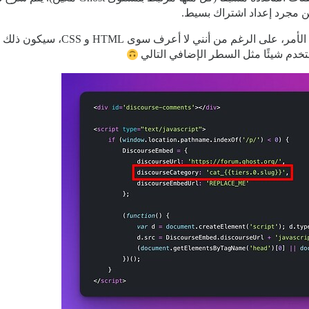
بالطبع سأقدم طلب سحب (PR) بنفسي لم