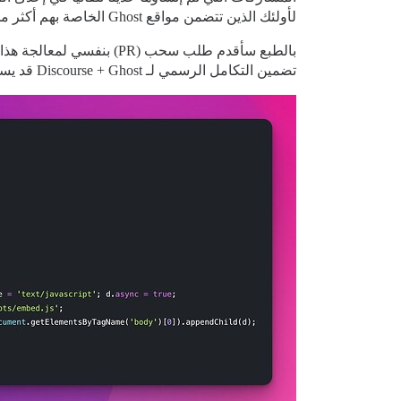
لأولئك الذين تتضمن مواقع Ghost الخاصة بهم أكثر من مجرد إعداد اشتراك بسيط.
تضمين التكامل الرسمي لـ Discourse + Ghost قد يستخدم شيئًا مثل السطر الإضافي التالي