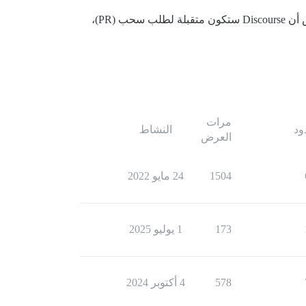
لا، لم أحل المشكلة، حيث أتخيل أنها ستتطلب تغييرات في منصة Discourse نفسها. أود حلها على الرغم من ذلك، لذا بافتراض أن Discourse ستكون متقبلة لطلب سحب (PR)،
مرات
ود
النشاط
العرض
1504
24 مايو 2022
173
1 يوليو 2025
578
4 أكتوبر 2024