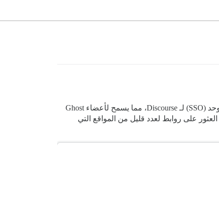
تعمل كمزود تسجيل دخول موحد (SSO) لـ Discourse، مما يسمح لأعضاء Ghost
لعثور على روابط لعدد قليل من المواقع التي