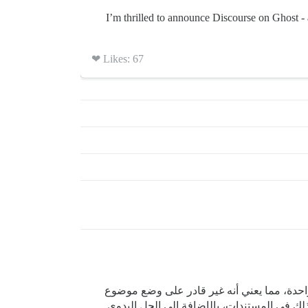
🚀 I’m thrilled to announce Discourse on Ghost
Likes: 67 ❤
اركات من موقع معين في فئة واحدة، مما يعني أنه غير قادر على وضع موضوع
إحدى الفئات المحددة مسبقًا (كل منها مرتبط بمستوى Ghost معين). يتم شرح ذلك في المستندات، بالإضافة إلى الحل اليدوي