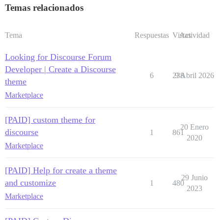
Temas relacionados
Tema
Respuestas
Vistas
Actividad
Looking for Discourse Forum
Developer | Create a Discourse
6
238
9 Abril 2026
theme
Marketplace
[PAID] custom theme for
20 Enero
discourse
1
861
2020
Marketplace
[PAID] Help for create a theme
29 Junio
and customize
1
480
2023
Marketplace