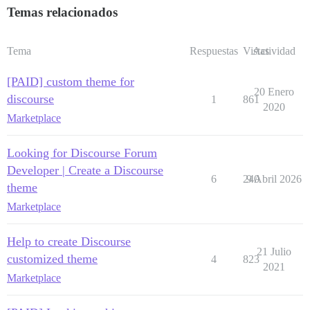
Temas relacionados
Tema
Respuestas
Vistas
Actividad
[PAID] custom theme for
20 Enero
discourse
1
861
2020
Marketplace
Looking for Discourse Forum
Developer | Create a Discourse
6
240
9 Abril 2026
theme
Marketplace
Help to create Discourse
21 Julio
customized theme
4
823
2021
Marketplace