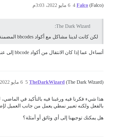
(Falco)
Falco
4
6 مايو 2022، 3:03م
The Dark Wizard:
لكن كانت لدينا مشاكل مع أكواد bbcodes المضمنة داخل أكواد الكتل:
أتساءل عما إذا كان الانتقال من أكواد bbcode إلى عناصر HTML المخصصة سيجعل الأمر أسهل. هل سيكون هذا ممكنًا؟
(The Dark Wizard)
TheDarkWizard
5
6 مايو 2022، 3:15م
بالفعل ولكنه تعبير نمطي يعمل من جانب العميل لإص
هل يمكنك توجيهنا إلى أي وثائق أو أمثلة؟