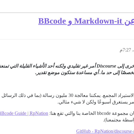
BBcod
بعد أخذ عام إجازة من اختباراتنا، استؤنفت اختبارات الاستيراد المجمع.
ر يستغرق أسبوعًا ولكن لا شيء مثالي.
نا والتي تقع هنا:
 BBcode Guide | RpNation
GitHub - RpNation/discourse