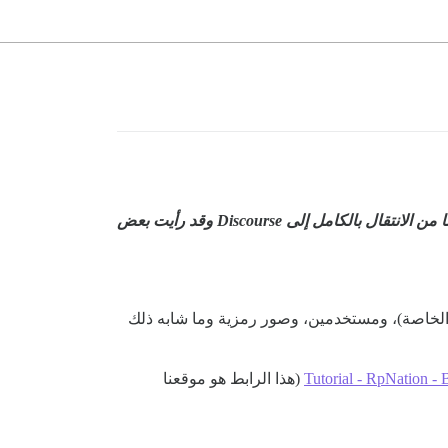
إخلاء مسؤولية: أعلم أن محاولة دفع BBCode مرة أخرى إلى Discourse أمر غير تقليدي ولكنه أحد الأشياء القليلة التي تمنعنا من الانتقال بالكامل إلى Discourse وقد رأيت بعض
 يمكننا معالجة 30 مليون رسالة (بما في ذلك الرسائل الخاصة)، ومستخدمين، وصور رمزية وما شابه ذلك
Tutorial - RpNation -
(هذا الرابط هو موقعنا