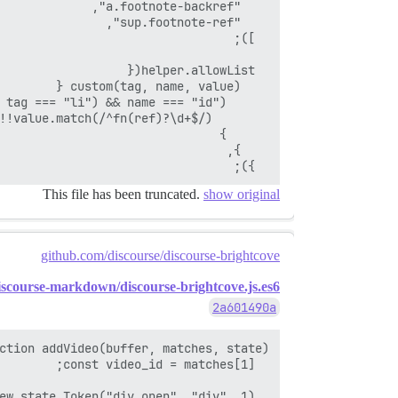
  });

This file has been truncated.
show original
github.com/discourse/discourse-brightcove
/discourse-markdown/discourse-brightcove.js.es6
2a601490a