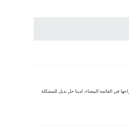
فيه ورغبنا فيه بالتأكيد في الماضي، لم أكن على علم بأنه يمكننا توسيع القائمة المسموح بها من HTML وإدراجها في القائمة البيضاء. لدينا حل بديل للمشكلة