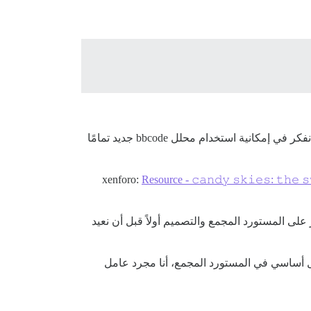
أردت أن أعرف ما إذا كان لدى أي شخص أي أفكار حول كيفية تحسين ما نقوم به ضمن قيود Markdown-it و Discourse. كنا نفكر في إمكانية استخدام محلل bbcode جديد تمامًا
Resource - 𝚌𝚊𝚗𝚍𝚢 𝚜𝚔𝚒𝚎𝚜: 𝚝𝚑𝚎 𝚜
يعمل معظمها على Discourse الآن بعد فرعنا الجديد ولكننا لم نقم بإعداد عرض توضيحي لـ Discourse لـ bbcode بعد. (سنركز على المستورد 
أيضًا، على الرغم من أنه يقود الجهود بشكل أ