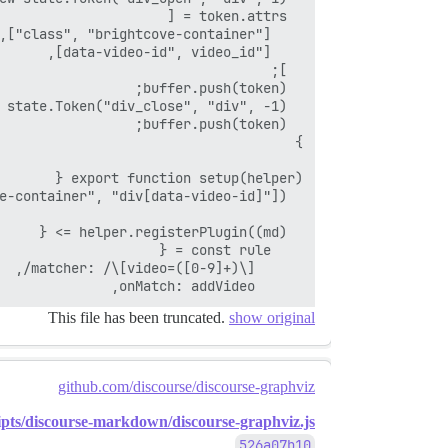
      onMatch: addVideo,

This file has been truncated.
show original
github.com/discourse/discourse-graphviz
ripts/discourse-markdown/discourse-graphviz.js
526a07b10