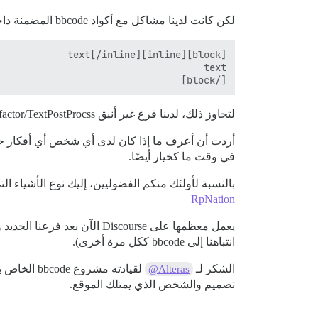
لكن كانت لدينا مشاكل مع أكواد bbcode المضمنة داخل الأكواد الكتلية:
[/block]

لتجاوز ذلك، لدينا فرع غير أنيق Refactor/TextPostProcss يقوم باستبدال تعبير عادي بعد تحليل bbcode.
في وقت ما كخيار أيضًا.
بالنسبة لأولئك منكم الفضوليين، إليك نوع الأشياء التي صنعها ب
RpNation
انتباهنا إلى bbcode ككل مرة أخرى).
الشكر لـ
لقيادته مشروع bbcode الخاص بنا العام الماضي. و
@Alteras
تصميم والشخص الذي يمتلك الموقع.