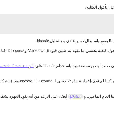
𝚎𝚎𝚝 𝚏𝚊𝚌𝚝𝚘𝚛𝚢! |
بالنسبة لأولئك منكم الفضوليين، إليك نوع ا
المجمع والتصميم أولاً قبل أن نعيد
ساسي في المستورد المجمع، أنا مجرد عامل
@Ghan