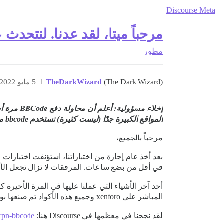
Discourse Meta
مرحباً ميتا، لقد عدنا. لنتحدث عن Markdown-it و e
مطور
(The Dark Wizard)
TheDarkWizard
1
5 مايو 2022، 7:27م
المواقع الكبيرة جدًا (ليست كثيرة) تستخدم bbcode مخصصًا إلى حد ما. أي مساعدة ستكون موضع تقدير.
مرحباً بالجميع،
في أقل من بضع ساعات. المرفقات لا تزال تجعل الأم
أحد آخر الأشياء التي عملنا عليها في المرة الأخيرة كان مجموعة bbcode الخاصة ب
المباشر على xenforo وجميع هذه الأكواد تم صنعها بواسطة مجتمعنا).
لقد نجحنا في معظمها في Discourse هنا:
-rpn-bbcode