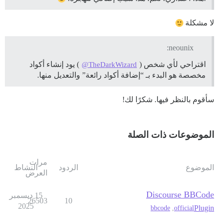
لا مشكلة
neounix:
اقتراحي لأي شخص (
) يود إنشاء أكواد
@TheDarkWizard
مخصصة هو البدء بـ “إضافة أكواد رائعة” والتعديل منها.
سأقوم بالنظر فيها. شكرًا لك!
الموضوعات ذات الصلة
مرات
الموضوع
الردود
النشاط
العرض
Discourse BBCode
15 ديسمبر
26503
10
2025
Plugin
bbcode
,
official