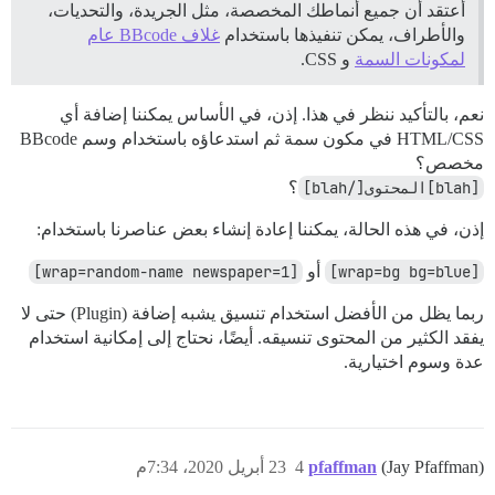
أعتقد أن جميع أنماطك المخصصة، مثل الجريدة، والتحديات،
والأطراف، يمكن تنفيذها باستخدام
غلاف BBcode عام
لمكونات السمة
و CSS.
نعم، بالتأكيد ننظر في هذا. إذن، في الأساس يمكننا إضافة أي
HTML/CSS في مكون سمة ثم استدعاؤه باستخدام وسم BBcode
مخصص؟
[blah]المحتوى[/blah]
؟
إذن، في هذه الحالة، يمكننا إعادة إنشاء بعض عناصرنا باستخدام:
[wrap=bg bg=blue]
أو
[wrap=random-name newspaper=1]
ربما يظل من الأفضل استخدام تنسيق يشبه إضافة (Plugin) حتى لا
يفقد الكثير من المحتوى تنسيقه. أيضًا، نحتاج إلى إمكانية استخدام
عدة وسوم اختيارية.
(Jay Pfaffman)
pfaffman
4
23 أبريل 2020، 7:34م