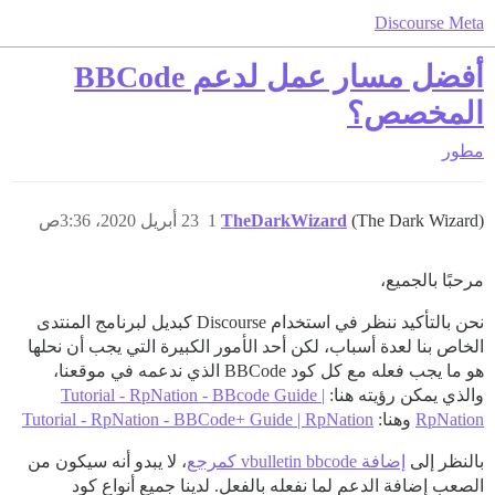
Discourse Meta
أفضل مسار عمل لدعم BBCode
المخصص؟
مطور
(The Dark Wizard)
TheDarkWizard
1
23 أبريل 2020، 3:36ص
مرحبًا بالجميع،
نحن بالتأكيد ننظر في استخدام Discourse كبديل لبرنامج المنتدى
الخاص بنا لعدة أسباب، لكن أحد الأمور الكبيرة التي يجب أن نحلها
هو ما يجب فعله مع كل كود BBCode الذي ندعمه في موقعنا،
والذي يمكن رؤيته هنا:
Tutorial - RpNation - BBcode Guide |
RpNation
وهنا:
Tutorial - RpNation - BBCode+ Guide | RpNation
بالنظر إلى
إضافة vbulletin bbcode كمرجع
، لا يبدو أنه سيكون من
الصعب إضافة الدعم لما نفعله بالفعل. لدينا جميع أنواع كود