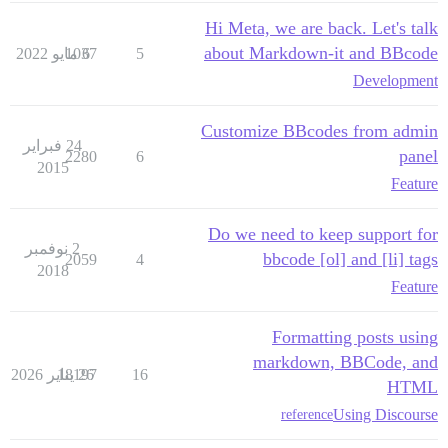
Hi Meta, we are back. Let's talk
about Markdown-it and BBcode
5
6 مايو 2022
1037
Development
Customize BBcodes from admin
24 فبراير
panel
2280
6
2015
Feature
Do we need to keep support for
2 نوفمبر
bbcode [ol] and [li] tags
2059
4
2018
Feature
Formatting posts using
markdown, BBCode, and
16
26 يناير 2026
18197
HTML
Using Discourse
reference