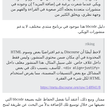
ويكي عندما شعرت برغبة في إضافة المزيد؟ إن وجوده في
منشورات متعددة يجعله أكثر صعوبة في القراءة والفهم من
وجهة نظري، ويخلق الكثير من
دليل bbcode هذا موجود في برنامج منتدى مختلف، لا يدعم
منشورات الويكي.
riking:
لاحظ أيضًا أن Discourse يدعم افتراضيًا بعض وسوم HTML
المحدودة في أي مكان ضمن محتوى المنشور، وليس فقط
داخل غلاف خاص. على سبيل المثال، هذا المنشور مغلف داخل
<div align=justify>
. للأسف، يتسبب ذلك في بعض
المشاكل مع بعض التنسيقات المضمنة، مما يفرض استخدام
HTML لكل شيء في الفقرة.
https://meta.discourse.org/raw/148941/8
ممتاز. ومع ذلك، أعتقد أننا نفضل الحفاظ عليه بصيغة bbcode التي
نضيفها من خلال توسيع تلك الإضافة بدلاً من البحث عن طريقة لمنح