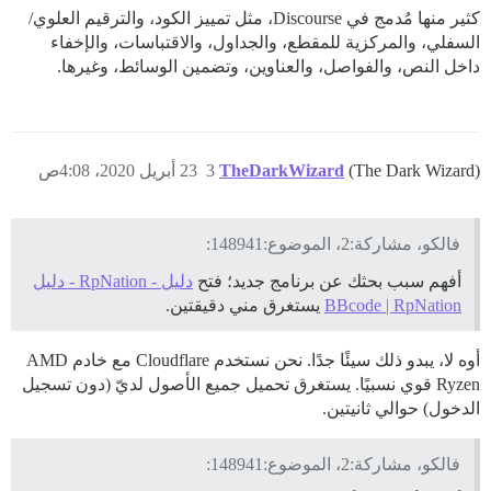
كثير منها مُدمج في Discourse، مثل تمييز الكود، والترقيم العلوي/
السفلي، والمركزية للمقطع، والجداول، والاقتباسات، والإخفاء
داخل النص، والفواصل، والعناوين، وتضمين الوسائط، وغيرها.
(The Dark Wizard)
TheDarkWizard
3
23 أبريل 2020، 4:08ص
فالكو، مشاركة:2، الموضوع:148941:
أفهم سبب بحثك عن برنامج جديد؛ فتح
دليل - RpNation - دليل
BBcode | RpNation
يستغرق مني دقيقتين.
أوه لا، يبدو ذلك سيئًا جدًا. نحن نستخدم Cloudflare مع خادم AMD
Ryzen قوي نسبيًا. يستغرق تحميل جميع الأصول لديّ (دون تسجيل
الدخول) حوالي ثانيتين.
فالكو، مشاركة:2، الموضوع:148941: