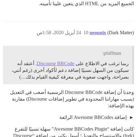
الجميع المزيد من HTML الذي يتعين علينا تأمينه.
(Dark Matter)
neounix
10
24 أبريل 2020، 1:58ص
pfaffman:
ربما ترغب في الاطلاع على
Discourse BBCode
. أعتقد أنه
سيكون من السهل نسبيًا إضافة دعم لأكواد أخرى (رغم أنني،
بصراحة، واجهت صعوبة في معرفة كيفية القيام بذلك…)
وجدنا أن إضافة Discourse BBCode الرسمية أصعب في التعديل
(بسبب مهاراتنا المحدودة في تطوير إضافات Discourse) مقارنة
بهذه الإضافة:
إضافة Awesome BBCodes الرائعة
كانت إضافة “Awesome BBCodes Plugin” سهلة نسبيًا للتفرع
(fork) والاستنساخ والتعديل؛ أسهل بكثير من إضافة “Discourse