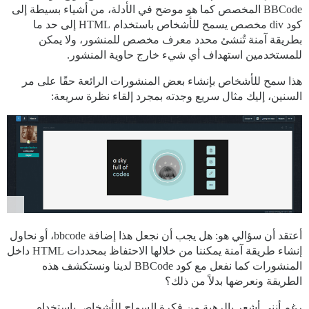
BBCode المخصص كما هو موضح في الأدلة، من أشياء بسيطة إلى
كود div مخصص يسمح للأشخاص باستخدام HTML إلى حد ما
بطريقة آمنة تُنشئ محدد معرف مخصص للمنشور، ولا يمكن
للمستخدمين استهداف أي شيء خارج حاوية المنشور.
هذا سمح للأشخاص بإنشاء بعض المنشورات الرائعة حقًا على مر
السنين، إليك مثال سريع وجدته بمجرد إلقاء نظرة سريعة:
أعتقد أن سؤالي هو: هل يجب أن نجعل هذا إضافة bbcode، أو نحاول
إنشاء طريقة آمنة يمكننا من خلالها الاحتفاظ بمحددات HTML داخل
المنشورات كما نفعل مع كود BBCode لدينا ونستكشف هذه
الطريقة ونعرضها بدلاً من ذلك؟
رغم أنني أشعر بالرهبة من فكرة السماح للأشخاص باستخدام