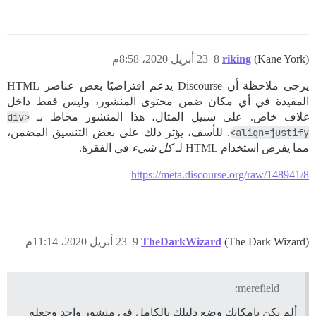
(Kane York)
riking
8
23 أبريل 2020، 8:58م
يرجى ملاحظة أن Discourse يدعم افتراضيًا بعض عناصر HTML
المقيدة في أي مكان ضمن محتوى المنشور، وليس فقط داخل
غلاف خاص. على سبيل المثال، هذا المنشور محاط بـ
<div
align=justify>
. للأسف، يؤثر ذلك على بعض التنسيق المضمن،
مما يفرض استخدام HTML لـ
كل شيء
في الفقرة.
https://meta.discourse.org/raw/148941/8
(The Dark Wizard)
TheDarkWizard
9
23 أبريل 2020، 11:14م
merefield:
ألم يكن بإمكانك وضع دليلك بالكامل في منشور واحد وجعله