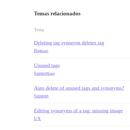
Temas relacionados
Tema
Deleting tag synonym deletes tag
Bug
tags
Unused tags
Support
tags
Auto delete of unused tags and synonyms?
Support
Editing synonyms of a tag: missing image
UX