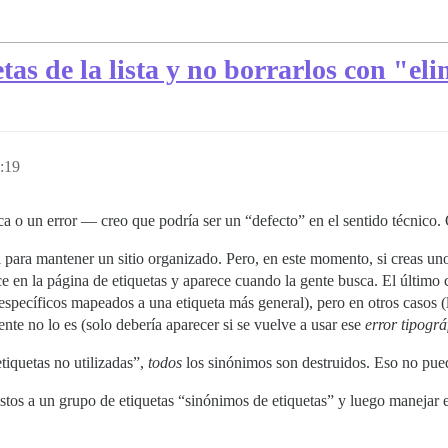
as de la lista y no borrarlos con "el
:19
ca o un error — creo que podría ser un “defecto” en el sentido técnico
il para mantener un sitio organizado. Pero, en este momento, si creas u
ce en la página de etiquetas y aparece cuando la gente busca. El últim
específicos mapeados a una etiqueta más general), pero en otros casos (
ente no lo es (solo debería aparecer si se vuelve a usar ese
error tipográ
tiquetas no utilizadas”,
todos
los sinónimos son destruidos. Eso no pued
tos a un grupo de etiquetas “sinónimos de etiquetas” y luego manejar 