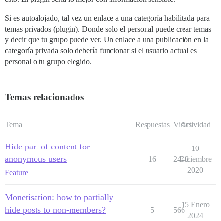
Si es autoalojado, tal vez un enlace a una categoría habilitada para
temas privados (plugin). Donde solo el personal puede crear temas
y decir que tu grupo puede ver. Un enlace a una publicación en la
categoría privada solo debería funcionar si el usuario actual es
personal o tu grupo elegido.
Temas relacionados
Tema
Respuestas
Vistas
Actividad
Hide part of content for
10
anonymous users
16
2440
Diciembre
2020
Feature
Monetisation: how to partially
15 Enero
hide posts to non-members?
5
566
2024