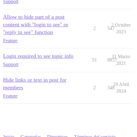
Support
Allow to hide part of a post
content with "login to see" or
2 Octubre
2
547
"reply to see" function
2023
Feature
Login required to see topic info
31 Marzo
51
8857
2021
Support
Hide links or text in post for
29 Abril
members
2
348
2024
Feature
Inicio
Categorías
Directrices
Términos del servicio