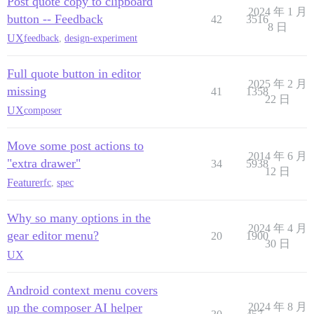
Post quote copy to clipboard
2024 年 1 月
button -- Feedback
42
3516
8 日
UX
feedback
,
design-experiment
Full quote button in editor
2025 年 2 月
missing
41
1358
22 日
UX
composer
Move some post actions to
2014 年 6 月
"extra drawer"
34
5938
12 日
Feature
rfc
,
spec
Why so many options in the
2024 年 4 月
gear editor menu?
20
1900
30 日
UX
Android context menu covers
up the composer AI helper
2024 年 8 月