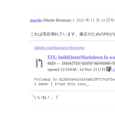
martin
(Martin Brennan)
3
2023 年 11 月 14 日午
これは現在壊れています。修正のためのPRが
github.com/discourse/discourse
FIX: buildQuoteMarkdown fn was
main
issue/fix-quote-markdown-b
←
opened
12:19AM - 14 Nov 23 UTC
m
Followup to d128dc0e6141e3a813971742f366
I swear I tried this loca
…
「いいね！」 2