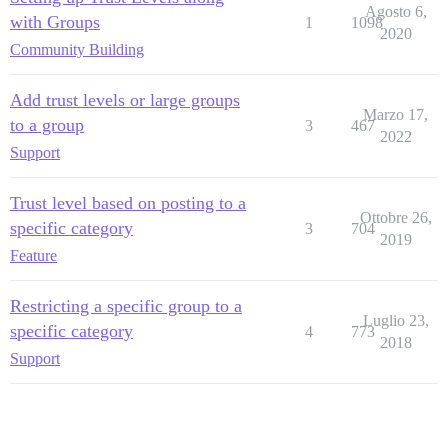
Agosto 6,
with Groups
1
1098
2020
Community Building
Add trust levels or large groups
Marzo 17,
to a group
3
467
2022
Support
Trust level based on posting to a
Ottobre 26,
specific category
3
704
2019
Feature
Restricting a specific group to a
Luglio 23,
specific category
4
773
2018
Support