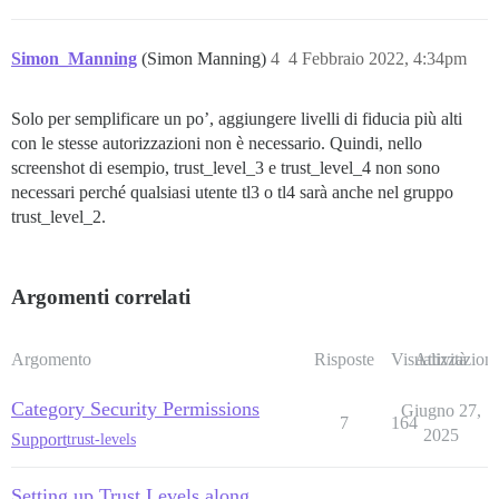
Simon_Manning
(Simon Manning)
4
4 Febbraio 2022, 4:34pm
Solo per semplificare un po’, aggiungere livelli di fiducia più alti
con le stesse autorizzazioni non è necessario. Quindi, nello
screenshot di esempio, trust_level_3 e trust_level_4 non sono
necessari perché qualsiasi utente tl3 o tl4 sarà anche nel gruppo
trust_level_2.
Argomenti correlati
Argomento
Risposte
Visualizzazioni
Attività
Category Security Permissions
Giugno 27,
7
164
2025
Support
trust-levels
Setting up Trust Levels along