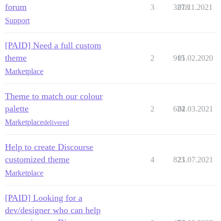
forum
3
3278
01.11.2021
Support
[PAID] Need a full custom
theme
2
915
01.02.2020
Marketplace
Theme to match our colour
palette
2
624
02.03.2021
Marketplace
delivered
Help to create Discourse
customized theme
4
823
21.07.2021
Marketplace
[PAID] Looking for a
dev/designer who can help